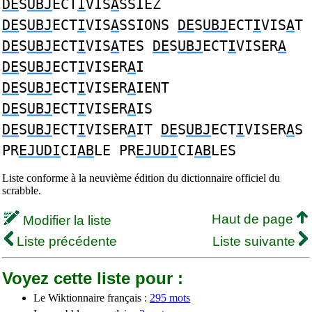
DE
S
UBJ
ECT
I
VIS
A
SSIEZ
DE
S
UBJ
ECT
I
VIS
A
SSIONS
DE
S
UBJ
ECT
I
VIS
A
T
DE
S
UBJ
ECT
I
VIS
A
TES
DE
S
UBJ
ECT
I
VISER
A
DE
S
UBJ
ECT
I
VISER
A
I
DE
S
UBJ
ECT
I
VISER
A
IENT
DE
S
UBJ
ECT
I
VISER
A
IS
DE
S
UBJ
ECT
I
VISER
A
IT
DE
S
UBJ
ECT
I
VISER
A
S
PR
EJUDI
CI
AB
LE PR
EJUDI
CI
AB
LES
Liste conforme à la neuvième édition du dictionnaire officiel du
scrabble.
Haut de page
Modifier la liste
Liste précédente
Liste suivante
Voyez cette liste pour :
Le Wiktionnaire français :
295 mots