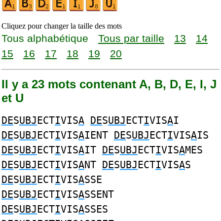
Cliquez pour changer la taille des mots
Tous alphabétique
Tous par taille
13
14
15
16
17
18
19
20
Il y a 23 mots contenant A, B, D, E, I, J
et U
DE
S
UBJ
ECT
I
VIS
A
DE
S
UBJ
ECT
I
VIS
A
I
DE
S
UBJ
ECT
I
VIS
A
IENT
DE
S
UBJ
ECT
I
VIS
A
IS
DE
S
UBJ
ECT
I
VIS
A
IT
DE
S
UBJ
ECT
I
VIS
A
MES
DE
S
UBJ
ECT
I
VIS
A
NT
DE
S
UBJ
ECT
I
VIS
A
S
DE
S
UBJ
ECT
I
VIS
A
SSE
DE
S
UBJ
ECT
I
VIS
A
SSENT
DE
S
UBJ
ECT
I
VIS
A
SSES