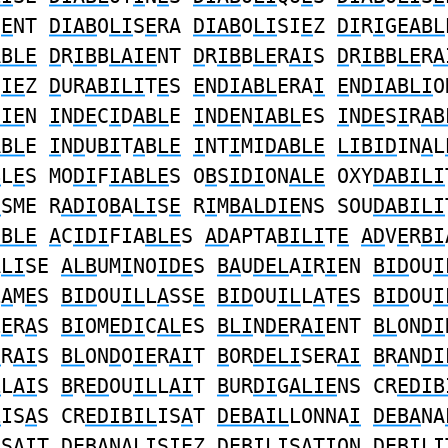
S
E
NT
DIAB
O
LI
S
E
RA
DIAB
O
LI
SI
E
Z
DI
R
I
G
EABL
ABLE
D
R
IB
B
LAIE
NT
D
R
IB
B
LE
R
AI
S
D
R
IB
B
LE
R
A
S
IE
Z
D
UR
ABILI
T
E
S
E
N
DIABL
ERA
I
E
N
DIABLI
O
DIE
N
I
N
DE
C
I
D
ABL
E
I
N
DE
N
IABL
ES
I
N
DE
S
I
R
AB
ABL
E
I
N
D
U
BI
T
A
B
LE
I
NT
I
MI
DABLE
LIBID
IN
A
L
B
L
E
S MO
DI
F
IABLE
S O
B
S
IDI
ON
ALE
OXY
DABILI
I
SME R
ADI
O
B
A
LI
S
E
R
I
M
BALDIE
NS SOU
DABILI
IBLE
A
C
IDI
FIA
BLE
S
AD
APTA
BILI
T
E
AD
V
E
R
BI
A
LI
SE
ALB
UM
I
NO
IDE
S
BA
U
DEL
A
I
R
I
EN
BID
OU
I
L
A
M
E
S
BID
OU
IL
L
A
SS
E
BID
OU
IL
L
A
T
E
S
BID
OU
I
L
E
R
A
S
BI
OM
EDI
C
AL
ES
BLI
N
DE
R
AI
ENT
BL
ON
DI
E
R
AI
S
BL
ON
D
O
IE
R
AI
T
B
OR
DELI
SER
AI
B
R
A
N
DI
L
L
AI
S
B
R
ED
OU
IL
L
AI
T
B
UR
DI
G
ALIE
NS CR
EDIB
L
IS
A
S CR
EDIBIL
IS
A
T
DEBAIL
LONNA
I
DEBA
NA
I
SA
I
T
DEBA
NA
LI
S
I
EZ
DEBILI
S
A
TION
DEBILI