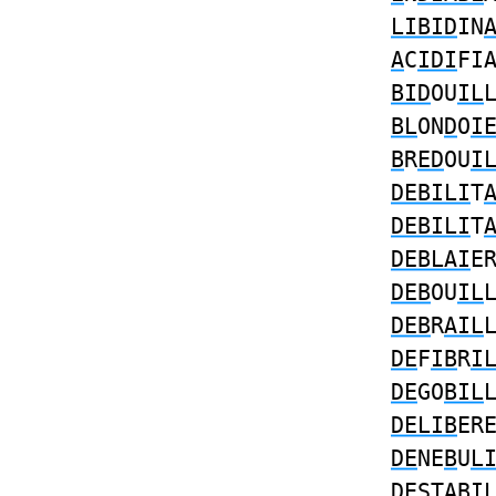
LIBID
IN
A
C
IDI
FI
BID
OU
IL
BL
ON
D
O
I
B
R
ED
OU
I
DEBILI
T
DEBILI
T
DEBLAI
E
DEB
OU
IL
DEB
R
AIL
DE
F
IB
R
I
DE
GO
BIL
DELIB
ER
DE
NE
B
U
L
DE
ST
ABI