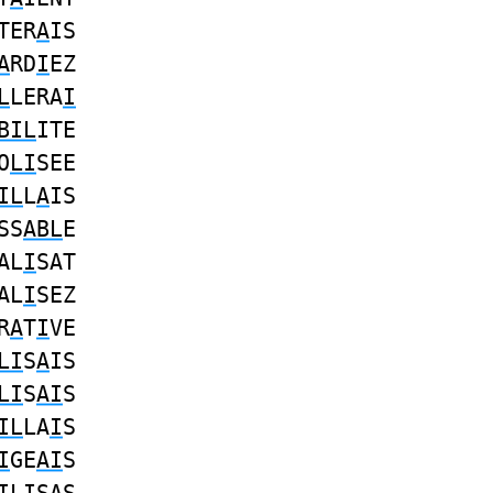
TER
A
IS
A
RD
I
EZ
L
LERA
I
BIL
ITE
O
LI
SEE
IL
L
A
IS
SS
ABL
E
AL
I
SAT
AL
I
SEZ
R
A
T
I
VE
LI
S
A
IS
LI
S
AI
S
IL
LA
I
S
I
GE
AI
S