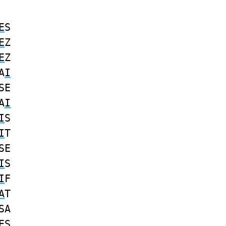
E
S
E
Z
E
Z
A
I
SE
A
I
I
S
I
T
SE
I
S
I
F
A
T
SA
ES