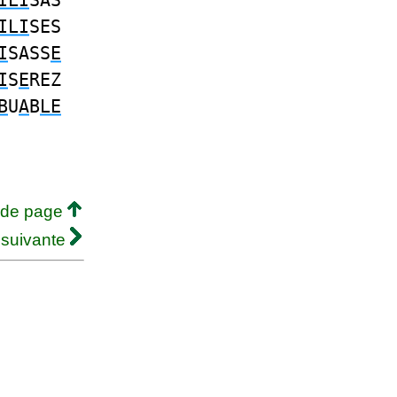
ILI
SAS
ILI
SES
I
SASS
E
I
S
E
REZ
B
U
A
B
LE
 de page
 suivante