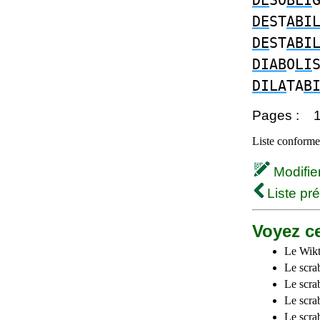
DE
SO
BLI
DE
ST
ABI
DE
ST
ABI
DIAB
O
LI
DILA
TA
B
Pages :
Liste conforme 
Modifier 
Liste pr
Voyez ce
Le Wikt
Le scra
Le scra
Le scrab
Le scra