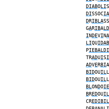
DIAB
O
LI
DI
SSOC
I
D
R
IBLA
S
G
A
R
IB
A
L
I
N
DE
V
I
N
LI
QU
IDA
P
IEBALD
TR
AD
U
I
S
AD
V
E
R
BI
BID
OU
IL
BID
OU
IL
BL
ON
D
O
I
B
R
ED
OU
I
CR
EDIBI
DEBA
NA
L