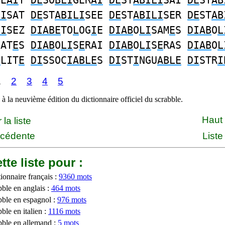
GE
AI
T
DE
SO
BLI
GER
AI
DE
ST
ABILI
SAI
DE
ST
AB
LI
SAT
DE
ST
ABILI
SEE
DE
ST
ABILI
SER
DE
ST
AB
LI
SEZ
DIABE
TO
L
OG
I
E
DIAB
O
LI
SAM
E
S
DIAB
O
L
SAT
E
S
DIAB
O
LI
S
E
RAI
DIAB
O
LI
S
E
RAS
DIAB
O
L
I
LIT
E
DI
SSOC
IABLE
S
DI
ST
I
NGU
ABLE
DI
STR
I
1
2
3
4
5
à la neuvième édition du dictionnaire officiel du scrabble.
Haut
la liste
écédente
Liste
tte liste pour :
ionnaire français :
9360 mots
bble en anglais :
464 mots
bble en espagnol :
976 mots
ble en italien :
1116 mots
bble en allemand :
5 mots