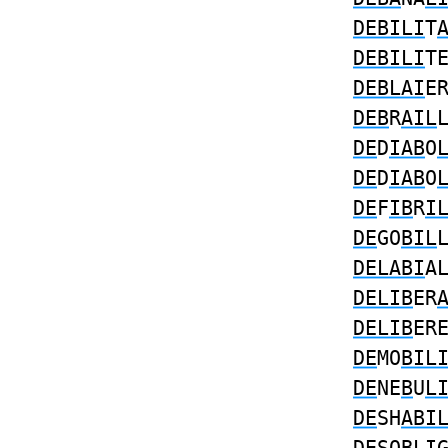
DEBILI
T
DEBILI
T
DEBLAI
E
DEB
R
AIL
DE
D
IAB
O
DE
D
IAB
O
DE
F
IB
R
I
DE
GO
BIL
DELABI
A
DELIB
ER
DELIB
ER
DE
MO
BIL
DE
NE
B
U
L
DE
SH
ABI