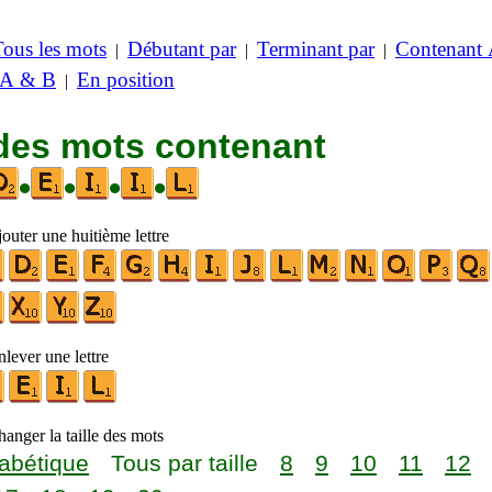
Tous les mots
Débutant par
Terminant par
Contenant
|
|
|
 A & B
En position
|
 des mots contenant
•
•
•
•
outer une huitième lettre
lever une lettre
anger la taille des mots
abétique
Tous par taille
8
9
10
11
12