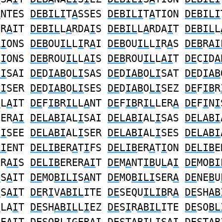
A
NTES
DEBILI
T
A
SSES
DEBILI
T
A
TION
DEBILI
ER
A
IT
DEBIL
L
A
RDA
I
S
DEBIL
L
A
RDA
I
T
DEBIL
L
R
I
ONS
DEB
OU
IL
L
I
R
A
I
DEB
OU
IL
L
I
R
A
S
DEB
R
AI
L
I
ONS
DEB
ROU
IL
L
AI
S
DEB
ROU
IL
L
AI
T
DE
C
I
D
A
LI
SAI
DE
D
IAB
O
LI
SAS
DE
D
IAB
O
LI
SAT
DE
D
IAB
LI
SER
DE
D
IAB
O
LI
SES
DE
D
IAB
O
LI
SEZ
DE
F
IB
R
L
L
A
IT
DE
F
IB
R
IL
L
A
NT
DE
F
IB
R
IL
LER
A
DE
F
I
N
I
LER
AI
DELABI
AL
I
SAI
DELABI
AL
I
SAS
DELABI
L
I
SEE
DELABI
AL
I
SER
DELABI
AL
I
SES
DELABI
AI
ENT
DELIB
ER
A
T
I
FS
DELIB
ER
A
T
I
ON
DELIB
E
ER
AI
S
DELIB
ERER
AI
T
DE
M
A
NT
IB
U
L
A
I
DE
MO
BI
I
S
A
IT
DE
MO
BILI
S
A
NT
DE
MO
BILI
SER
A
DE
NE
B
U
I
S
AI
T
DE
R
I
V
ABIL
ITE
DE
SEQU
ILIB
R
A
DE
SH
AB
L
LA
I
T
DE
SH
ABIL
L
I
EZ
DE
S
I
R
ABIL
ITE
DE
SO
BL