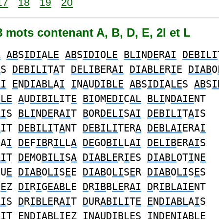
17
18
19
20
18 mots contenant A, B, D, E, 2I et L
A
AB
S
IDI
A
LE
AB
S
IDI
O
LE
BLI
N
DE
R
AI
DEBILI
A
S
DEBILI
T
A
T
DELIB
ER
AI
DIABLE
R
I
E
DIAB
O
AI
E
N
DIABL
A
I
I
N
A
U
DIBLE
AB
S
IDI
A
LE
S
AB
S
I
BLE
A
U
DIBIL
IT
E
BI
OM
EDI
C
AL
BLI
N
DAIE
NT
AI
S
BLI
N
DE
R
AI
T
B
OR
DELI
S
AI
DEBILI
T
A
IS
A
IT
DEBILI
T
A
NT
DEBILI
TER
A
DEBLAI
ERA
I
LA
I
DE
F
IB
R
IL
L
A
DE
GO
BIL
L
AI
DELIB
ER
AI
S
AI
T
DE
MO
BILI
S
A
DIABLE
R
I
ES
DIABL
OT
I
N
E
QU
E
DIAB
O
LI
S
E
E
DIAB
O
LI
S
E
R
DIAB
O
LI
S
E
S
S
E
Z
DI
R
I
G
EABL
E
D
R
IB
B
LE
R
AI
D
R
IBLAIE
NT
AI
S
D
R
IBLE
R
AI
T
D
UR
ABILI
T
E
E
N
DIABL
A
I
S
A
I
T
E
N
DIABLI
EZ
I
N
A
U
DIBLE
S
I
N
DE
N
IABL
E