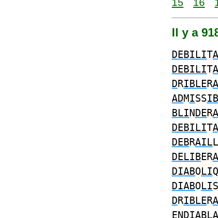
15
16
Il y a 9
DEBILI
T
DEBILI
T
D
R
IBLE
R
AD
M
I
SS
I
BLI
N
DE
R
DEBILI
T
DEB
R
AIL
DELIB
ER
DIAB
O
LI
DIAB
O
LI
D
R
IBLE
R
E
N
DIABL