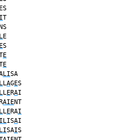
ES
I
T
NS
L
E
E
S
T
E
T
E
A
LI
SA
L
L
A
G
E
S
L
L
E
R
A
I
R
AIE
NT
L
L
E
RA
I
IL
IS
A
I
LI
SA
I
S
T
A
IENT