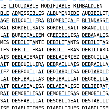
A
L
E
LI
QU
IDAB
L
E
MO
DI
F
IABLE
R
I
M
BALDIE
N
A
BLE
AD
M
I
SS
IBLE
S
ALB
UM
I
NO
IDE
A
U
DIBIL
IT
L
A
G
E
BID
OU
IL
L
E
R
A
BI
OM
EDI
C
AL
E
BLI
N
DA
SS
I
E
R
AI
B
OR
DELI
S
AI
S
B
OR
DELI
S
AI
T
B
R
A
N
DIL
L
I
L
L
AI
B
UR
DI
G
ALIE
N CR
EDIBIL
IS
A
DEBA
NA
LI
S
A
MES
DEBILI
T
A
NTE
DEBILI
T
A
NTS
DEBILI
T
A
S
A
TES
DEBILI
TER
A
I
DEBILI
TER
A
S
DEBIL
L
A
RD
RA
I
S
DEBLAI
ERA
I
T
DEBLAI
ER
I
EZ
DEB
OU
IL
L
A
L
AI
T
DEB
OU
IL
L
I
R
A
DEB
R
AIL
LA
I
S
DEB
R
AIL
LA
L
I
EZ
DEB
ROU
IL
L
AI
DE
D
IAB
O
LI
SA
DE
D
IAB
O
LI
L
L
A
I
DE
F
IB
R
IL
L
A
S
DE
F
IB
R
IL
L
A
T
DE
GO
BIL
L
A
L
AI
T
DELABI
AL
I
SA
DELABI
AL
I
SE
DELIB
ER
A
T
ER
AI
DE
MO
BILI
S
A
I
DE
MO
BILI
S
A
S
DE
MO
BILI
S
I
S
AI
DE
SH
ABIL
LA
I
DE
SO
BLI
GE
AI
DE
ST
ABILI
LI
SE
DIABL
OT
I
N
E
S
DIAB
O
LI
QU
E
S
DIAB
O
LI
S
E