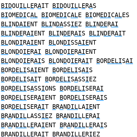
BID
OU
IL
L
E
R
A
IT
BID
OU
IL
L
E
R
A
S
BI
OM
EDI
C
AL
BI
OM
EDI
C
AL
E
BI
OM
EDI
C
AL
ES
BLI
N
DAIE
NT
BLI
N
DA
SS
IE
Z
BLI
N
DE
R
AI
BLI
N
DE
R
AI
ENT
BLI
N
DE
R
AI
S
BLI
N
DE
R
AI
T
BL
ON
DI
R
AIE
NT
BL
ON
DI
SS
AIE
NT
BL
ON
D
O
IE
R
AI
BL
ON
D
O
IE
R
AI
ENT
BL
ON
D
O
IE
R
AI
S
BL
ON
D
O
IE
R
AI
T
B
OR
DELI
S
AI
B
OR
DELI
S
AI
ENT
B
OR
DELI
S
AI
S
B
OR
DELI
S
AI
T
B
OR
DELI
S
A
SS
I
EZ
B
OR
DELI
S
A
SS
I
ONS
B
OR
DELI
SER
AI
B
OR
DELI
SER
AI
ENT
B
OR
DELI
SER
AI
S
B
OR
DELI
SER
AI
T
B
R
A
N
DIL
LA
IE
NT
B
R
A
N
DIL
LASS
IE
Z
B
R
A
N
DIL
L
E
RA
I
B
R
A
N
DIL
L
E
RA
I
ENT
B
R
A
N
DIL
L
E
RA
I
S
B
R
A
N
DIL
L
E
RA
I
T
B
R
A
N
DIL
L
E
R
I
EZ