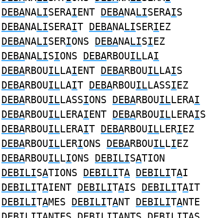
DEBA
NA
LI
SERA
I
ENT
DEBA
NA
LI
SERA
I
S
DEBA
NA
LI
SERA
I
T
DEBA
NA
LI
SER
I
EZ
DEBA
NA
LI
SER
I
ONS
DEBA
NA
LI
S
I
EZ
DEBA
NA
LI
S
I
ONS
DEBA
RBOU
IL
LA
I
DEBA
RBOU
IL
LA
I
ENT
DEBA
RBOU
IL
LA
I
S
DEBA
RBOU
IL
LA
I
T
DEBA
RBOU
IL
LASS
I
EZ
DEBA
RBOU
IL
LASS
I
ONS
DEBA
RBOU
IL
LERA
I
DEBA
RBOU
IL
LERA
I
ENT
DEBA
RBOU
IL
LERA
I
S
DEBA
RBOU
IL
LERA
I
T
DEBA
RBOU
IL
LER
I
EZ
DEBA
RBOU
IL
LER
I
ONS
DEBA
RBOU
IL
L
I
EZ
DEBA
RBOU
IL
L
I
ONS
DEBILI
S
A
TION
DEBILI
S
A
TIONS
DEBILI
T
A
DEBILI
T
A
I
DEBILI
T
A
IENT
DEBILI
T
A
IS
DEBILI
T
A
IT
DEBILI
T
A
MES
DEBILI
T
A
NT
DEBILI
T
A
NTE
DEBILI
T
A
NTES
DEBILI
T
A
NTS
DEBILI
T
A
S