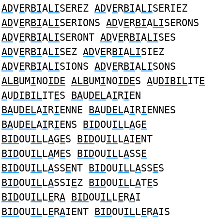
AD
V
E
R
BI
A
LI
SEREZ
AD
V
E
R
BI
A
LI
SERIEZ
AD
V
E
R
BI
A
LI
SERIONS
AD
V
E
R
BI
A
LI
SERONS
AD
V
E
R
BI
A
LI
SERONT
AD
V
E
R
BI
A
LI
SES
AD
V
E
R
BI
A
LI
SEZ
AD
V
E
R
BI
A
LI
SIEZ
AD
V
E
R
BI
A
LI
SIONS
AD
V
E
R
BI
A
LI
SONS
ALB
UM
I
NO
IDE
ALB
UM
I
NO
IDE
S
A
U
DIBIL
IT
E
A
U
DIBIL
IT
E
S
BA
U
DEL
A
I
R
I
EN
BA
U
DEL
A
I
R
I
ENNE
BA
U
DEL
A
I
R
I
ENNES
BA
U
DEL
A
I
R
I
ENS
BID
OU
IL
L
A
G
E
BID
OU
IL
L
A
G
E
S
BID
OU
IL
L
A
I
E
NT
BID
OU
IL
L
A
M
E
S
BID
OU
IL
L
A
SS
E
BID
OU
IL
L
A
SS
E
NT
BID
OU
IL
L
A
SS
E
S
BID
OU
IL
L
A
SSI
E
Z
BID
OU
IL
L
A
T
E
S
BID
OU
IL
L
E
R
A
BID
OU
IL
L
E
R
A
I
BID
OU
IL
L
E
R
A
IENT
BID
OU
IL
L
E
R
A
IS