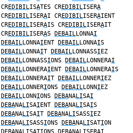
CR
EDIBIL
IS
A
TES CR
EDIBIL
ISER
A
CR
EDIBIL
ISER
A
I CR
EDIBIL
ISER
A
IENT
CR
EDIBIL
ISER
A
IS CR
EDIBIL
ISER
A
IT
CR
EDIBIL
ISER
A
S
DEBAIL
LONNA
I
DEBAIL
LONNA
I
ENT
DEBAIL
LONNA
I
S
DEBAIL
LONNA
I
T
DEBAIL
LONNASS
I
EZ
DEBAIL
LONNASS
I
ONS
DEBAIL
LONNERA
I
DEBAIL
LONNERA
I
ENT
DEBAIL
LONNERA
I
S
DEBAIL
LONNERA
I
T
DEBAIL
LONNER
I
EZ
DEBAIL
LONNER
I
ONS
DEBAIL
LONN
I
EZ
DEBAIL
LONN
I
ONS
DEBA
NA
LI
SA
I
DEBA
NA
LI
SA
I
ENT
DEBA
NA
LI
SA
I
S
DEBA
NA
LI
SA
I
T
DEBA
NA
LI
SASS
I
EZ
DEBA
NA
LI
SASS
I
ONS
DEBA
NA
LI
SAT
I
ON
DEBA
NA
LI
SAT
I
ONS
DEBA
NA
LI
SERA
I