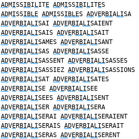
AD
M
I
SS
IB
I
L
IT
E
AD
M
I
SS
IB
I
L
IT
E
S
AD
M
I
SS
IBLE
AD
M
I
SS
IBLE
S
AD
V
E
R
BI
A
LI
SA
AD
V
E
R
BI
A
LI
SAI
AD
V
E
R
BI
A
LI
SAIENT
AD
V
E
R
BI
A
LI
SAIS
AD
V
E
R
BI
A
LI
SAIT
AD
V
E
R
BI
A
LI
SAMES
AD
V
E
R
BI
A
LI
SANT
AD
V
E
R
BI
A
LI
SAS
AD
V
E
R
BI
A
LI
SASSE
AD
V
E
R
BI
A
LI
SASSENT
AD
V
E
R
BI
A
LI
SASSES
AD
V
E
R
BI
A
LI
SASSIEZ
AD
V
E
R
BI
A
LI
SASSIONS
AD
V
E
R
BI
A
LI
SAT
AD
V
E
R
BI
A
LI
SATES
AD
V
E
R
BI
A
LI
SE
AD
V
E
R
BI
A
LI
SEE
AD
V
E
R
BI
A
LI
SEES
AD
V
E
R
BI
A
LI
SENT
AD
V
E
R
BI
A
LI
SER
AD
V
E
R
BI
A
LI
SERA
AD
V
E
R
BI
A
LI
SERAI
AD
V
E
R
BI
A
LI
SERAIENT
AD
V
E
R
BI
A
LI
SERAIS
AD
V
E
R
BI
A
LI
SERAIT
AD
V
E
R
BI
A
LI
SERAS
AD
V
E
R
BI
A
LI
SERENT