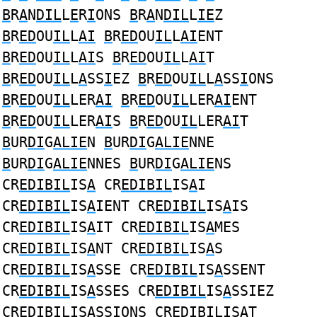
B
R
A
N
DIL
L
E
R
I
ONS
B
R
A
N
DIL
L
IE
Z
B
R
ED
OU
IL
L
AI
B
R
ED
OU
IL
L
AI
ENT
B
R
ED
OU
IL
L
AI
S
B
R
ED
OU
IL
L
AI
T
B
R
ED
OU
IL
L
A
SS
I
EZ
B
R
ED
OU
IL
L
A
SS
I
ONS
B
R
ED
OU
IL
LER
AI
B
R
ED
OU
IL
LER
AI
ENT
B
R
ED
OU
IL
LER
AI
S
B
R
ED
OU
IL
LER
AI
T
B
UR
DI
G
ALIE
N
B
UR
DI
G
ALIE
NNE
B
UR
DI
G
ALIE
NNES
B
UR
DI
G
ALIE
NS
CR
EDIBIL
IS
A
CR
EDIBIL
IS
A
I
CR
EDIBIL
IS
A
IENT CR
EDIBIL
IS
A
IS
CR
EDIBIL
IS
A
IT CR
EDIBIL
IS
A
MES
CR
EDIBIL
IS
A
NT CR
EDIBIL
IS
A
S
CR
EDIBIL
IS
A
SSE CR
EDIBIL
IS
A
SSENT
CR
EDIBIL
IS
A
SSES CR
EDIBIL
IS
A
SSIEZ
CR
EDIBIL
IS
A
SSIONS CR
EDIBIL
IS
A
T