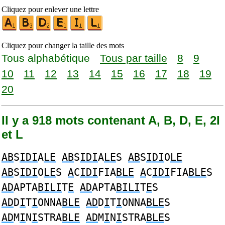
Cliquez pour enlever une lettre
Cliquez pour changer la taille des mots
Tous alphabétique
Tous par taille
8
9
10
11
12
13
14
15
16
17
18
19
20
Il y a 918 mots contenant A, B, D, E, 2I
et L
AB
S
IDI
A
LE
AB
S
IDI
A
LE
S
AB
S
IDI
O
LE
AB
S
IDI
O
LE
S
A
C
IDI
FIA
BLE
A
C
IDI
FIA
BLE
S
AD
APTA
BILI
T
E
AD
APTA
BILI
T
E
S
AD
D
I
T
I
ONNA
BLE
AD
D
I
T
I
ONNA
BLE
S
AD
M
I
N
I
STRA
BLE
AD
M
I
N
I
STRA
BLE
S