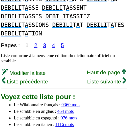
DEBILI
T
A
SSE
DEBILI
T
A
SSENT
DEBILI
T
A
SSES
DEBILI
T
A
SSIEZ
DEBILI
T
A
SSIONS
DEBILI
T
A
T
DEBILI
T
A
TES
DEBILI
T
A
TION
Pages :
1
2
3
4
5
Liste conforme à la neuvième édition du dictionnaire officiel du
scrabble.
Haut de page
Modifier la liste
Liste précédente
Liste suivante
Voyez cette liste pour :
Le Wiktionnaire français :
9360 mots
Le scrabble en anglais :
464 mots
Le scrabble en espagnol :
976 mots
Le scrabble en italien :
1116 mots