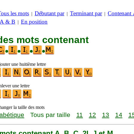
Tous les mots
Débutant par
Terminant par
Contenant
|
|
|
 A & B
En position
|
 des mots contenant
•
•
•
•
outer une huitième lettre
lever une lettre
anger la taille des mots
abétique
Tous par taille
11
12
13
14
1
1 mots contenant A, B, C, 2I, J et M