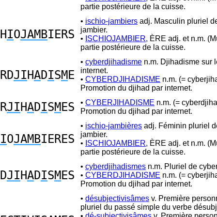
partie postérieure de la cuisse.
•
ischio-jambiers
adj. Masculin pluriel d
jambier.
H
I
O
JAMB
IERS
•
ISCHIOJAMBIER,
ÈRE adj. et n.m. (M
partie postérieure de la cuisse.
•
cyberdjihadisme
n.m. Djihadisme sur 
internet.
RD
JI
H
A
D
I
S
M
E
•
CYBERDJIHADISME
n.m. (= cyberji
Promotion du djihad par internet.
•
CYBERJIHADISME
n.m. (= cyberdjih
R
JI
H
A
D
I
S
M
ES
Promotion du djihad par internet.
•
ischio-jambières
adj. Féminin pluriel d
jambier.
I
O
JAMB
IERES
•
ISCHIOJAMBIER,
ÈRE adj. et n.m. (M
partie postérieure de la cuisse.
•
cyberdjihadismes
n.m. Pluriel de cybe
D
JI
H
A
D
I
S
M
ES
•
CYBERDJIHADISME
n.m. (= cyberji
Promotion du djihad par internet.
•
désubjectivisâmes
v. Première person
pluriel du passé simple du verbe désubje
•
dé-subjectivisâmes
v. Première perso