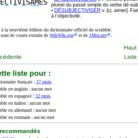
E
C
T
I
V
I
S
AM
ES
pluriel du passé simple du verbe dé-subj
•
DÉSUBJECTIVISER
v. [cj. aimer]. Fa
à l’objectivité.
à la neuvième édition du dictionnaire officiel du scrabble.
 sont de courts extraits de
WikWik.org
et de
1Mot.net
.
Haut
écédente
Liste
tte liste pour :
ionnaire français :
37 mots
bble en anglais : aucun mot
bble en espagnol :
32 mots
ble en italien : aucun mot
bble en allemand : aucun mot
bble en roumain : aucun mot
b recommandés