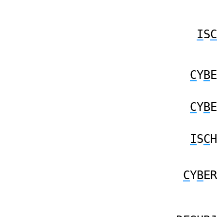
I
S
C
C
Y
B
E
C
Y
B
E
I
S
C
H
C
Y
B
ER