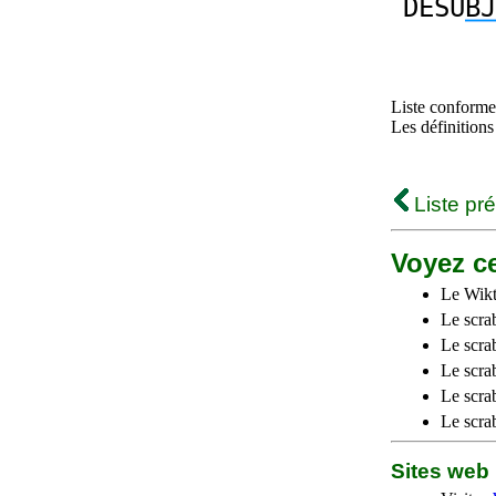
DESU
BJ
Liste conforme 
Les définitions
Liste pr
Voyez ce
Le Wikt
Le scra
Le scra
Le scrab
Le scra
Le scra
Sites we