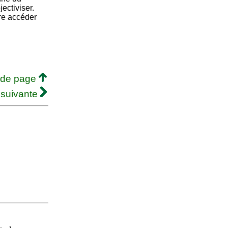
ectiviser.
ire accéder
 de page
 suivante