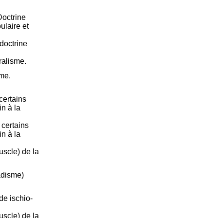
Doctrine
ulaire et
doctrine
ralisme.
sme.
certains
in à la
 certains
in à la
uscle) de la
adisme)
de ischio-
uscle) de la