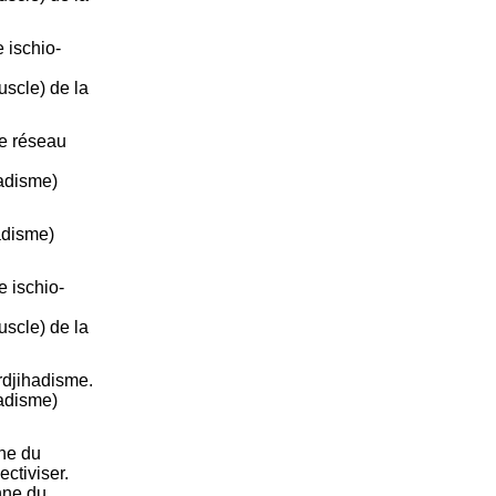
e ischio-
uscle) de la
le réseau
hadisme)
adisme)
e ischio-
uscle) de la
rdjihadisme.
hadisme)
ne du
ctiviser.
nne du