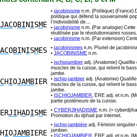
•
jacobinisme
n.m. (Politique) (France) 
politique qui défend la souveraineté pop
l’indivisibilité de…
JAC
O
BI
N
I
S
M
E
•
jacobinisme
n.m. (Par analogie) Cette 
réutilisée par le révolutionnaires russes.
•
jacobinisme
n.m. (Par extension) Cent
•
jacobinismes
n.m. Pluriel de jacobini
AC
O
BI
N
I
S
M
ES
•
JACOBINISME
n.m.
•
ischiojambier
adj. (Anatomie) Qualifie 
muscles de la cuisse, qui relient le bass
jambe.
•
ischio-jambier
adj. (Anatomie) Qualifie
C
H
I
O
JAMB
IER
muscles de la cuisse, qui relient le bass
jambe.
•
ISCHIOJAMBIER,
ÈRE adj. et n.m. (M
partie postérieure de la cuisse.
•
CYBERJIHADISME
n.m. (= cyberdjih
ER
JI
H
A
D
I
S
M
E
Promotion du djihad par internet.
•
ischio-jambière
adj. Féminin singulier 
jambier.
H
I
O
JAMB
IERE
•
ISCHIOJAMBIER,
ÈRE adj. et n.m. (M