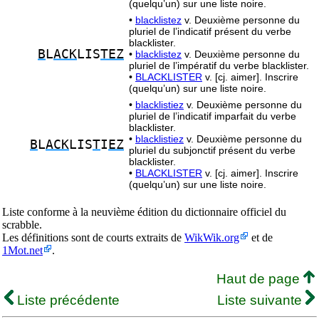
(quelqu’un) sur une liste noire.
•
blacklistez
v. Deuxième personne du
pluriel de l’indicatif présent du verbe
blacklister.
B
L
ACK
LIS
TEZ
•
blacklistez
v. Deuxième personne du
pluriel de l’impératif du verbe blacklister.
•
BLACKLISTER
v. [cj. aimer]. Inscrire
(quelqu’un) sur une liste noire.
•
blacklistiez
v. Deuxième personne du
pluriel de l’indicatif imparfait du verbe
blacklister.
•
blacklistiez
v. Deuxième personne du
B
L
ACK
LIS
T
I
EZ
pluriel du subjonctif présent du verbe
blacklister.
•
BLACKLISTER
v. [cj. aimer]. Inscrire
(quelqu’un) sur une liste noire.
Liste conforme à la neuvième édition du dictionnaire officiel du
scrabble.
Les définitions sont de courts extraits de
WikWik.org
et de
1Mot.net
.
Haut de page
Liste précédente
Liste suivante