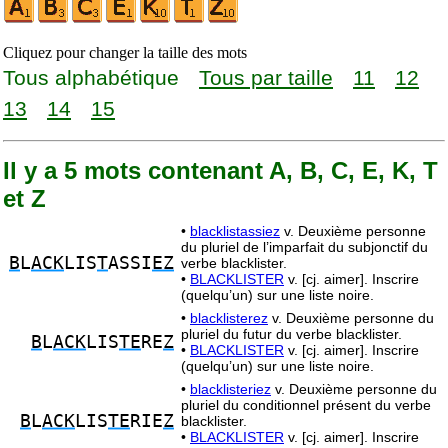
Cliquez pour changer la taille des mots
Tous alphabétique
Tous par taille
11
12
13
14
15
Il y a 5 mots contenant A, B, C, E, K, T
et Z
•
blacklistassiez
v. Deuxième personne
du pluriel de l’imparfait du subjonctif du
B
L
ACK
LIS
T
ASSI
EZ
verbe blacklister.
•
BLACKLISTER
v. [cj. aimer]. Inscrire
(quelqu’un) sur une liste noire.
•
blacklisterez
v. Deuxième personne du
pluriel du futur du verbe blacklister.
B
L
ACK
LIS
TE
RE
Z
•
BLACKLISTER
v. [cj. aimer]. Inscrire
(quelqu’un) sur une liste noire.
•
blacklisteriez
v. Deuxième personne du
pluriel du conditionnel présent du verbe
B
L
ACK
LIS
TE
RIE
Z
blacklister.
•
BLACKLISTER
v. [cj. aimer]. Inscrire