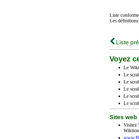
Liste conforme 
Les définitions
Liste pr
Voyez ce
Le Wikt
Le scra
Le scra
Le scrab
Le scra
Le scra
Sites we
Visitez
Wiktion
www.Be