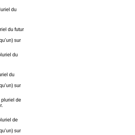
uriel du
el du futur
lqu’un) sur
uriel du
riel du
lqu’un) sur
pluriel de
r.
uriel de
lqu’un) sur