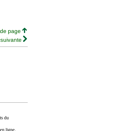
 de page
 suivante
ts du
en ligne.