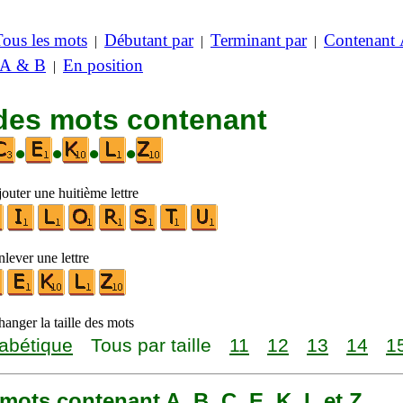
Tous les mots
Débutant par
Terminant par
Contenant
|
|
|
 A & B
En position
|
 des mots contenant
•
•
•
•
outer une huitième lettre
lever une lettre
anger la taille des mots
abétique
Tous par taille
11
12
13
14
1
0 mots contenant A, B, C, E, K, L et Z