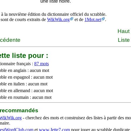
une liste noire.
à la neuvième édition du dictionnaire officiel du scrabble.
 sont de courts extraits de
WikWik.org
et de
1Mot.net
.
Haut
écédente
Liste
tte liste pour :
ionnaire français :
87 mots
bble en anglais : aucun mot
bble en espagnol : aucun mot
ble en italien : aucun mot
bble en allemand : aucun mot
bble en roumain : aucun mot
b recommandés
WikWik.org
- cherchez des mots et construisez des listes à partir des mo
naire.
stWordClub.com
et
www.Jette7.com
pour jouer au scrabble duplicate 