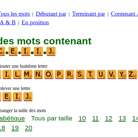
Tous les mots
Débutant par
Terminant par
Contenant
|
|
|
 A & B
En position
|
 des mots contenant
•
•
•
•
outer une huitième lettre
lever une lettre
anger la taille des mots
abétique
Tous par taille
10
11
12
13
1
18
19
20