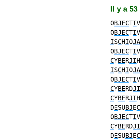
Il y a 5
O
BJEC
T
I
O
BJEC
T
I
I
S
C
H
I
O
J
O
BJEC
T
I
C
Y
BE
R
JI
I
S
C
H
I
O
J
O
BJEC
T
I
C
Y
BE
RD
J
C
Y
BE
R
JI
D
E
SU
BJ
E
O
BJEC
T
I
C
Y
BE
RD
J
D
E
SU
BJ
E