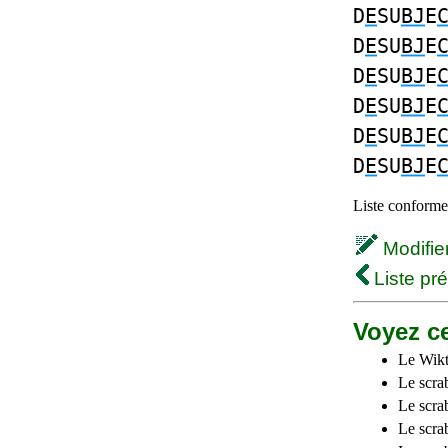
D
E
SU
BJ
E
D
E
SU
BJ
E
D
E
SU
BJ
E
D
E
SU
BJ
E
D
E
SU
BJ
E
D
E
SU
BJ
E
Liste conforme 
Modifier 
Liste pr
Voyez ce
Le Wikt
Le scra
Le scra
Le scrab