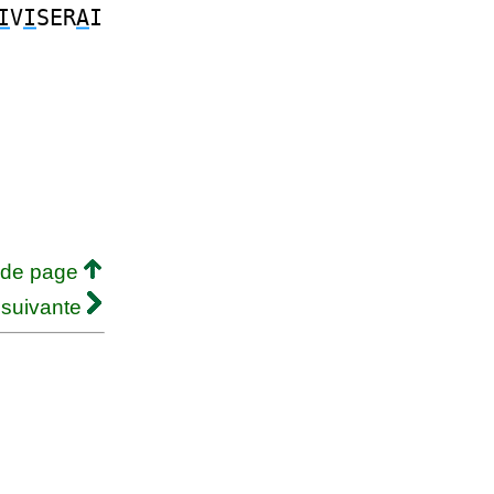
I
V
I
SER
A
I
 de page
 suivante