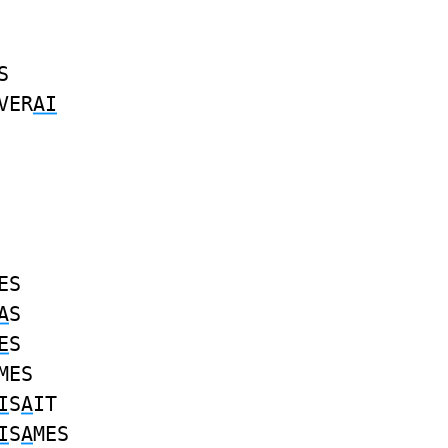
S
VER
AI
ES
A
S
E
S
MES
I
S
A
IT
I
S
A
MES