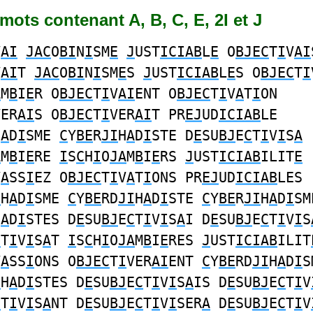
3 mots contenant A, B, C, E, 2I et J
V
AI
JAC
O
BI
N
I
SM
E
J
UST
ICIAB
L
E
O
BJEC
T
I
V
AI
V
AI
T
JAC
O
BI
N
I
SM
E
S
J
UST
ICIAB
L
E
S O
BJEC
T
I
A
M
B
I
E
R O
BJEC
T
I
V
AI
ENT O
BJEC
T
I
V
A
T
I
ON
VER
AI
S O
BJEC
T
I
VER
AI
T PR
EJ
UD
ICIAB
LE
H
A
D
I
SME
C
Y
BE
R
JI
H
A
D
I
STE D
E
SU
BJ
E
C
T
I
V
I
S
A
A
M
B
I
E
RE
I
S
C
H
I
O
JA
M
B
I
E
RS
J
UST
ICIAB
ILIT
E
V
A
SS
I
EZ O
BJEC
T
I
V
A
T
I
ONS PR
EJ
UD
ICIAB
LES
I
H
A
D
I
SME
C
Y
BE
RD
JI
H
A
D
I
STE
C
Y
BE
R
JI
H
A
D
I
SM
H
A
D
I
STES D
E
SU
BJ
E
C
T
I
V
I
S
A
I D
E
SU
BJ
E
C
T
I
V
I
S
C
T
I
V
I
S
A
T
I
S
C
H
I
O
JA
M
B
I
E
RES
J
UST
ICIAB
ILIT
V
A
SS
I
ONS O
BJEC
T
I
VER
AI
ENT
C
Y
BE
RD
JI
H
A
D
I
S
I
H
A
D
I
STES D
E
SU
BJ
E
C
T
I
V
I
S
A
IS D
E
SU
BJ
E
C
T
I
V
C
T
I
V
I
S
A
NT D
E
SU
BJ
E
C
T
I
V
I
SER
A
D
E
SU
BJ
E
C
T
I
V