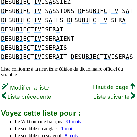
D
ESU
BJ
E
C
T
IV
IS
A
SSIEZ
D
ESU
BJ
E
C
T
IV
IS
A
SSIONS
D
ESU
BJ
E
C
T
IV
IS
A
T
D
ESU
BJ
E
C
T
IV
IS
A
TES
D
ESU
BJ
E
C
T
IV
ISER
A
D
ESU
BJ
E
C
T
IV
ISER
A
I
D
ESU
BJ
E
C
T
IV
ISER
A
IENT
D
ESU
BJ
E
C
T
IV
ISER
A
IS
D
ESU
BJ
E
C
T
IV
ISER
A
IT
D
ESU
BJ
E
C
T
IV
ISER
A
S
Liste conforme à la neuvième édition du dictionnaire officiel du
scrabble.
Haut de page
Modifier la liste
Liste précédente
Liste suivante
Voyez cette liste pour :
Le Wiktionnaire français :
91 mots
Le scrabble en anglais :
1 mot
Le scrabble en espagnol :
8 mots