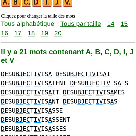
Cliquez pour changer la taille des mots
Tous alphabétique
Tous par taille
14
15
16
17
18
19
20
Il y a 21 mots contenant A, B, C, D, I, J
et V
D
ESU
BJ
E
C
T
IV
IS
A
D
ESU
BJ
E
C
T
IV
IS
A
I
D
ESU
BJ
E
C
T
IV
IS
A
IENT
D
ESU
BJ
E
C
T
IV
IS
A
IS
D
ESU
BJ
E
C
T
IV
IS
A
IT
D
ESU
BJ
E
C
T
IV
IS
A
MES
D
ESU
BJ
E
C
T
IV
IS
A
NT
D
ESU
BJ
E
C
T
IV
IS
A
S
D
ESU
BJ
E
C
T
IV
IS
A
SSE
D
ESU
BJ
E
C
T
IV
IS
A
SSENT
D
ESU
BJ
E
C
T
IV
IS
A
SSES