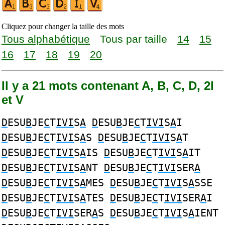
Cliquez pour changer la taille des mots
Tous alphabétique
Tous par taille
14
15
16
17
18
19
20
Il y a 21 mots contenant A, B, C, D, 2I
et V
D
ESU
B
JE
C
T
IVI
S
A
D
ESU
B
JE
C
T
IVI
S
A
I
D
ESU
B
JE
C
T
IVI
S
A
S
D
ESU
B
JE
C
T
IVI
S
A
T
D
ESU
B
JE
C
T
IVI
S
A
IS
D
ESU
B
JE
C
T
IVI
S
A
IT
D
ESU
B
JE
C
T
IVI
S
A
NT
D
ESU
B
JE
C
T
IVI
SER
A
D
ESU
B
JE
C
T
IVI
S
A
MES
D
ESU
B
JE
C
T
IVI
S
A
SSE
D
ESU
B
JE
C
T
IVI
S
A
TES
D
ESU
B
JE
C
T
IVI
SER
A
I
D
ESU
B
JE
C
T
IVI
SER
A
S
D
ESU
B
JE
C
T
IVI
S
A
IENT