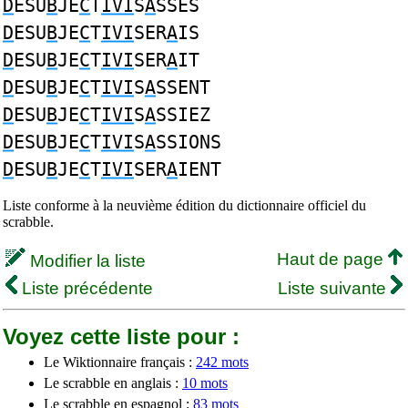
D
ESU
B
JE
C
T
IVI
S
A
SSES
D
ESU
B
JE
C
T
IVI
SER
A
IS
D
ESU
B
JE
C
T
IVI
SER
A
IT
D
ESU
B
JE
C
T
IVI
S
A
SSENT
D
ESU
B
JE
C
T
IVI
S
A
SSIEZ
D
ESU
B
JE
C
T
IVI
S
A
SSIONS
D
ESU
B
JE
C
T
IVI
SER
A
IENT
Liste conforme à la neuvième édition du dictionnaire officiel du
scrabble.
Haut de page
Modifier la liste
Liste précédente
Liste suivante
Voyez cette liste pour :
Le Wiktionnaire français :
242 mots
Le scrabble en anglais :
10 mots
Le scrabble en espagnol :
83 mots