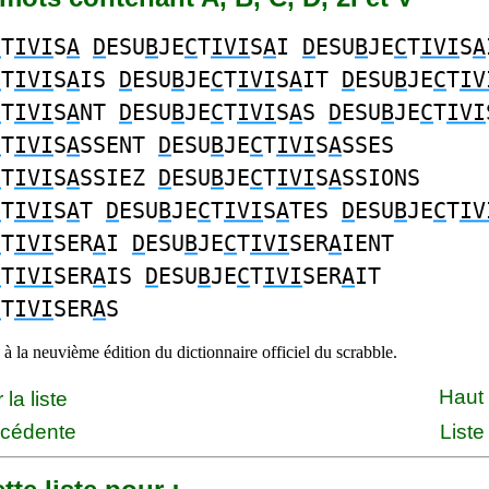
C
T
IVI
S
A
D
ESU
B
JE
C
T
IVI
S
A
I
D
ESU
B
JE
C
T
IVI
S
A
C
T
IVI
S
A
IS
D
ESU
B
JE
C
T
IVI
S
A
IT
D
ESU
B
JE
C
T
IV
C
T
IVI
S
A
NT
D
ESU
B
JE
C
T
IVI
S
A
S
D
ESU
B
JE
C
T
IVI
C
T
IVI
S
A
SSENT
D
ESU
B
JE
C
T
IVI
S
A
SSES
C
T
IVI
S
A
SSIEZ
D
ESU
B
JE
C
T
IVI
S
A
SSIONS
C
T
IVI
S
A
T
D
ESU
B
JE
C
T
IVI
S
A
TES
D
ESU
B
JE
C
T
IV
C
T
IVI
SER
A
I
D
ESU
B
JE
C
T
IVI
SER
A
IENT
C
T
IVI
SER
A
IS
D
ESU
B
JE
C
T
IVI
SER
A
IT
C
T
IVI
SER
A
S
à la neuvième édition du dictionnaire officiel du scrabble.
Haut
la liste
écédente
Liste