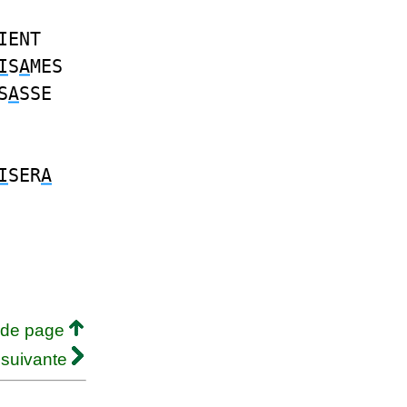
IENT
I
S
A
MES
S
A
SSE
I
SER
A
 de page
 suivante