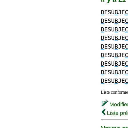
D
ESU
B
JE
D
ESU
B
JE
D
ESU
B
JE
D
ESU
B
JE
D
ESU
B
JE
D
ESU
B
JE
D
ESU
B
JE
D
ESU
B
JE
D
ESU
B
JE
Liste conforme 
Modifier 
Liste pr