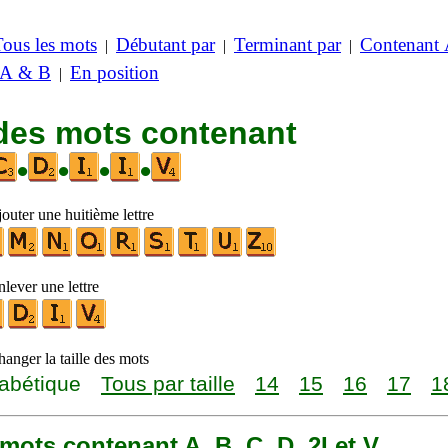
Tous les mots
Débutant par
Terminant par
Contenant
|
|
|
 A & B
En position
|
 des mots contenant
•
•
•
•
outer une huitième lettre
lever une lettre
anger la taille des mots
abétique
Tous par taille
14
15
16
17
1
1 mots contenant A, B, C, D, 2I et V