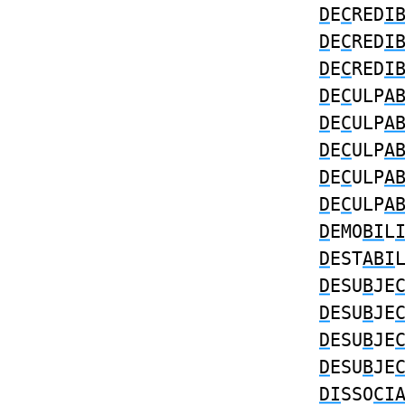
D
E
C
RED
I
D
E
C
RED
I
D
E
C
RED
I
D
E
C
ULP
A
D
E
C
ULP
A
D
E
C
ULP
A
D
E
C
ULP
A
D
E
C
ULP
A
D
EMO
BI
L
D
EST
ABI
D
ESU
B
JE
D
ESU
B
JE
D
ESU
B
JE
D
ESU
B
JE
DI
SSO
CI