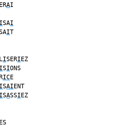
ER
A
I
I
SA
I
SA
I
T
L
I
SER
I
EZ
I
S
I
ONS
R
IC
E
I
S
AI
ENT
I
S
A
SS
I
EZ
ES