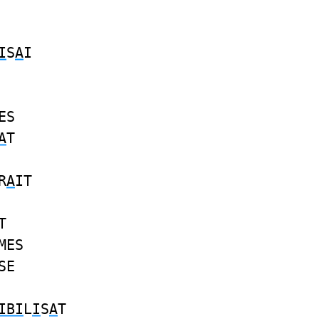
I
S
A
I
ES
A
T
R
A
IT
T
MES
SE
IBI
L
I
S
A
T