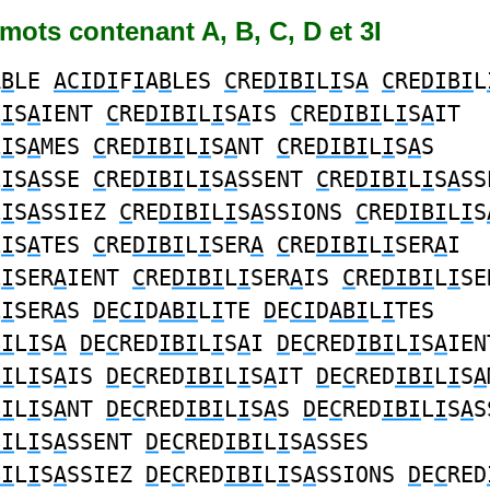
4 mots contenant A, B, C, D et 3I
A
B
LE
ACIDI
F
I
A
B
LES
C
RE
DIBI
L
I
S
A
C
RE
DIBI
L
L
I
S
A
IENT
C
RE
DIBI
L
I
S
A
IS
C
RE
DIBI
L
I
S
A
IT
L
I
S
A
MES
C
RE
DIBI
L
I
S
A
NT
C
RE
DIBI
L
I
S
A
S
L
I
S
A
SSE
C
RE
DIBI
L
I
S
A
SSENT
C
RE
DIBI
L
I
S
A
SS
L
I
S
A
SSIEZ
C
RE
DIBI
L
I
S
A
SSIONS
C
RE
DIBI
L
I
S
L
I
S
A
TES
C
RE
DIBI
L
I
SER
A
C
RE
DIBI
L
I
SER
A
I
L
I
SER
A
IENT
C
RE
DIBI
L
I
SER
A
IS
C
RE
DIBI
L
I
SE
L
I
SER
A
S
D
E
CI
D
ABI
L
I
TE
D
E
CI
D
ABI
L
I
TES
BI
L
I
S
A
D
E
C
RED
IBI
L
I
S
A
I
D
E
C
RED
IBI
L
I
S
A
IEN
BI
L
I
S
A
IS
D
E
C
RED
IBI
L
I
S
A
IT
D
E
C
RED
IBI
L
I
S
A
BI
L
I
S
A
NT
D
E
C
RED
IBI
L
I
S
A
S
D
E
C
RED
IBI
L
I
S
A
S
BI
L
I
S
A
SSENT
D
E
C
RED
IBI
L
I
S
A
SSES
BI
L
I
S
A
SSIEZ
D
E
C
RED
IBI
L
I
S
A
SSIONS
D
E
C
RED