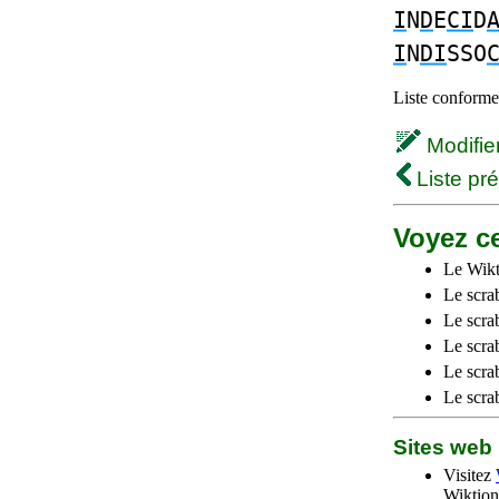
I
N
D
E
CI
D
I
N
DI
SSO
Liste conforme 
Modifier 
Liste pr
Voyez ce
Le Wikt
Le scra
Le scra
Le scrab
Le scra
Le scra
Sites we
Visitez
Wiktion