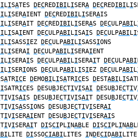
BI
L
I
S
A
TES
D
E
C
RED
IBI
L
I
SER
A
D
E
C
RED
IBI
L
I
S
BI
L
I
SER
A
IENT
D
E
C
RED
IBI
L
I
SER
A
IS
BI
L
I
SER
A
IT
D
E
C
RED
IBI
L
I
SER
A
S
D
E
C
ULP
ABI
L
BI
L
I
SA
I
ENT
D
E
C
ULP
ABI
L
I
SA
I
S
D
E
C
ULP
ABI
L
I
BI
L
I
SASS
I
EZ
D
E
C
ULP
ABI
L
I
SASS
I
ONS
BI
L
I
SERA
I
D
E
C
ULP
ABI
L
I
SERA
I
ENT
BI
L
I
SERA
I
S
D
E
C
ULP
ABI
L
I
SERA
I
T
D
E
C
ULP
ABI
BI
L
I
SER
I
ONS
D
E
C
ULP
ABI
L
I
S
I
EZ
D
E
C
ULP
ABI
L
I
S
A
TR
IC
E
D
EMO
BI
L
I
S
A
TR
IC
ES
D
EST
ABI
L
I
SAT
L
I
SATR
IC
ES
D
ESU
B
JE
C
T
I
V
I
S
AI
D
ESU
B
JE
C
T
I
V
C
T
I
V
I
S
AI
S
D
ESU
B
JE
C
T
I
V
I
S
AI
T
D
ESU
B
JE
C
T
I
V
C
T
I
V
I
S
A
SS
I
ONS
D
ESU
B
JE
C
T
I
V
I
SER
AI
C
T
I
V
I
SER
AI
ENT
D
ESU
B
JE
C
T
I
V
I
SER
AI
S
C
T
I
V
I
SER
AI
T
DI
S
CI
PL
I
N
AB
LE
DI
S
CI
PL
I
N
AB
L
ABI
LITE
DI
SSO
CIABI
LITES
I
N
D
E
CI
D
ABI
LITE