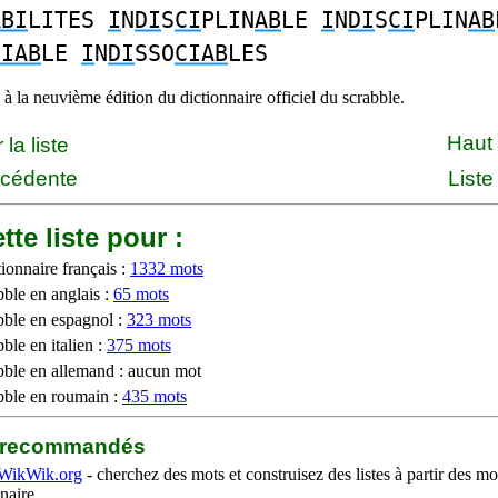
ABI
LITES
I
N
DI
S
CI
PLIN
AB
LE
I
N
DI
S
CI
PLIN
AB
CIAB
LE
I
N
DI
SSO
CIAB
LES
à la neuvième édition du dictionnaire officiel du scrabble.
Haut
la liste
écédente
Liste
tte liste pour :
ionnaire français :
1332 mots
bble en anglais :
65 mots
bble en espagnol :
323 mots
ble en italien :
375 mots
bble en allemand : aucun mot
bble en roumain :
435 mots
b recommandés
WikWik.org
- cherchez des mots et construisez des listes à partir des mo
naire.