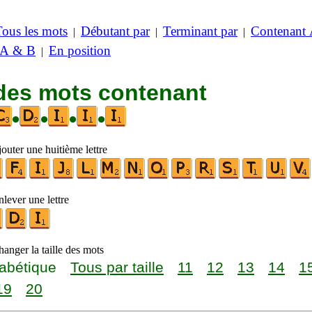
Tous les mots
Débutant par
Terminant par
Contenant
|
|
|
 A & B
En position
|
 des mots contenant
•
•
•
•
outer une huitième lettre
lever une lettre
anger la taille des mots
abétique
Tous par taille
11
12
13
14
1
19
20