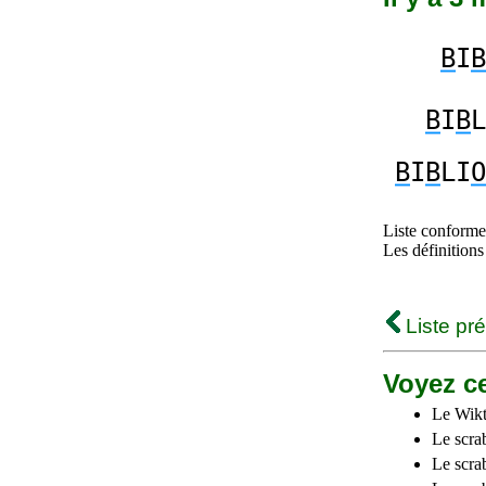
B
I
B
B
I
B
L
B
I
B
LI
O
Liste conforme 
Les définitions
Liste pr
Voyez ce
Le Wikt
Le scra
Le scra