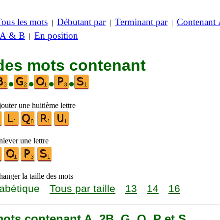
Tous les mots
Débutant par
Terminant par
Contenant
|
|
|
 A & B
En position
|
 des mots contenant
•
•
•
•
outer une huitième lettre
lever une lettre
anger la taille des mots
abétique
Tous par taille
13
14
16
 mots contenant A, 2B, G, O, P et S