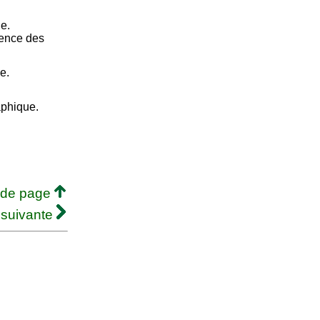
e.
ience des
e.
aphique.
 de page
 suivante