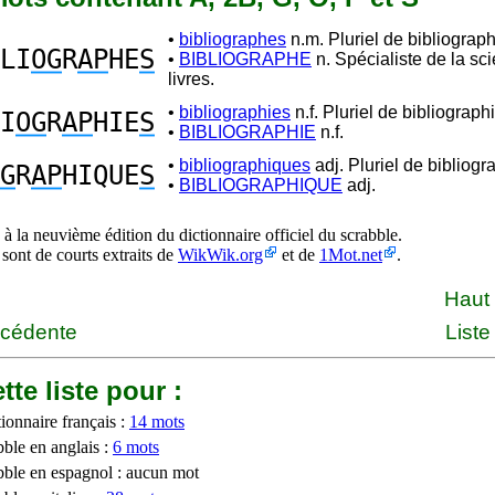
•
bibliographes
n.m. Pluriel de bibliograph
LI
OG
R
AP
HE
S
•
BIBLIOGRAPHE
n. Spécialiste de la sc
livres.
•
bibliographies
n.f. Pluriel de bibliographi
I
OG
R
AP
HIE
S
•
BIBLIOGRAPHIE
n.f.
•
bibliographiques
adj. Pluriel de bibliogr
G
R
AP
HIQUE
S
•
BIBLIOGRAPHIQUE
adj.
à la neuvième édition du dictionnaire officiel du scrabble.
 sont de courts extraits de
WikWik.org
et de
1Mot.net
.
Haut
écédente
Liste
tte liste pour :
ionnaire français :
14 mots
bble en anglais :
6 mots
bble en espagnol : aucun mot