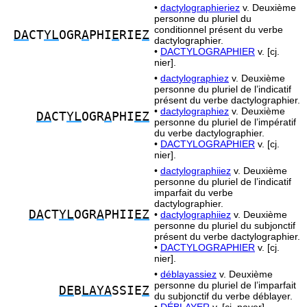
•
dactylographieriez
v. Deuxième
personne du pluriel du
conditionnel présent du verbe
DA
CT
YL
OGR
A
PHI
E
RIE
Z
dactylographier.
•
DACTYLOGRAPHIER
v. [cj.
nier].
•
dactylographiez
v. Deuxième
personne du pluriel de l’indicatif
présent du verbe dactylographier.
•
dactylographiez
v. Deuxième
DA
CT
YL
OGR
A
PHI
EZ
personne du pluriel de l’impératif
du verbe dactylographier.
•
DACTYLOGRAPHIER
v. [cj.
nier].
•
dactylographiiez
v. Deuxième
personne du pluriel de l’indicatif
imparfait du verbe
dactylographier.
DA
CT
YL
OGR
A
PHII
EZ
•
dactylographiiez
v. Deuxième
personne du pluriel du subjonctif
présent du verbe dactylographier.
•
DACTYLOGRAPHIER
v. [cj.
nier].
•
déblayassiez
v. Deuxième
personne du pluriel de l’imparfait
DE
B
LAYA
SSIE
Z
du subjonctif du verbe déblayer.