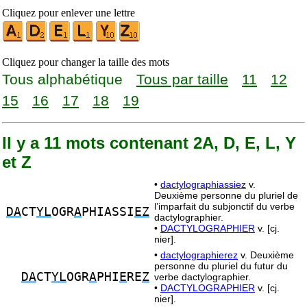
Cliquez pour enlever une lettre
Cliquez pour changer la taille des mots
Tous alphabétique
Tous par taille
11
12
15
16
17
18
19
Il y a 11 mots contenant 2A, D, E, L, Y
et Z
•
dactylographiassiez
v.
Deuxième personne du pluriel de
l’imparfait du subjonctif du verbe
DA
CT
YL
OGR
A
PHIASSI
EZ
dactylographier.
•
DACTYLOGRAPHIER
v. [cj.
nier].
•
dactylographierez
v. Deuxième
personne du pluriel du futur du
DA
CT
YL
OGR
A
PHI
E
RE
Z
verbe dactylographier.
•
DACTYLOGRAPHIER
v. [cj.
nier].