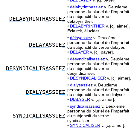
•
DÉBLAYER
v. [cj. payer].
•
délabyrinthassiez
v. Deuxième
personne du pluriel de l’imparfait
du subjonctif du verbe
DELA
B
Y
RINTH
A
SSIE
Z
délabyrinther.
•
DÉLABYRINTHER
v. [cj. aimer].
Éclaircir, élucider.
•
délayassiez
v. Deuxième
personne du pluriel de l’imparfait
DELAYA
SSIE
Z
du subjonctif du verbe délayer.
•
DÉLAYER
v. [cj. payer].
•
désyndicalisassiez
v. Deuxième
personne du pluriel de l’imparfait
DE
S
Y
NDIC
AL
IS
A
SSIE
Z
du subjonctif du verbe
désyndicaliser.
•
DÉSYNDICALISER
v. [cj. aimer].
•
dialysassiez
v. Deuxième
personne du pluriel de l’imparfait
D
I
ALY
S
A
SSI
EZ
du subjonctif du verbe dialyser.
•
DIALYSER
v. [cj. aimer].
•
syndicalisassiez
v. Deuxième
personne du pluriel de l’imparfait
S
Y
N
D
IC
AL
IS
A
SSI
EZ
du subjonctif du verbe
syndicaliser.
•
SYNDICALISER
v. [cj. aimer].