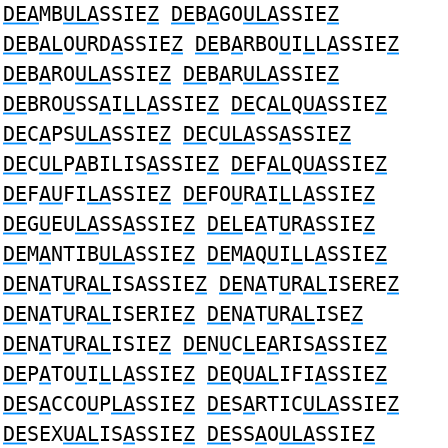
DEA
MB
ULA
SSIE
Z
DE
B
A
GO
ULA
SSIE
Z
DE
B
AL
O
U
RD
A
SSIE
Z
DE
B
A
RBO
U
I
L
L
A
SSIE
Z
DE
B
A
RO
ULA
SSIE
Z
DE
B
A
R
ULA
SSIE
Z
DE
BRO
U
SS
A
I
L
L
A
SSIE
Z
DE
C
AL
Q
UA
SSIE
Z
DE
C
A
PS
ULA
SSIE
Z
DE
C
ULA
SS
A
SSIE
Z
DE
C
UL
P
A
BILIS
A
SSIE
Z
DE
F
AL
Q
UA
SSIE
Z
DE
F
AU
FI
LA
SSIE
Z
DE
FO
U
R
A
I
L
L
A
SSIE
Z
DE
G
U
EU
LA
SS
A
SSIE
Z
DEL
E
A
T
U
R
A
SSIE
Z
DE
M
A
NTIB
ULA
SSIE
Z
DE
M
A
Q
U
I
L
L
A
SSIE
Z
DE
N
A
T
U
R
AL
ISASSIE
Z
DE
N
A
T
U
R
AL
ISERE
Z
DE
N
A
T
U
R
AL
ISERIE
Z
DE
N
A
T
U
R
AL
ISE
Z
DE
N
A
T
U
R
AL
ISIE
Z
DE
N
U
C
L
E
A
RIS
A
SSIE
Z
DE
P
A
TO
U
I
L
L
A
SSIE
Z
DE
Q
UAL
IFI
A
SSIE
Z
DE
S
A
CCO
U
P
LA
SSIE
Z
DE
S
A
RTIC
ULA
SSIE
Z
DE
SEX
UAL
IS
A
SSIE
Z
DE
SS
A
O
ULA
SSIE
Z