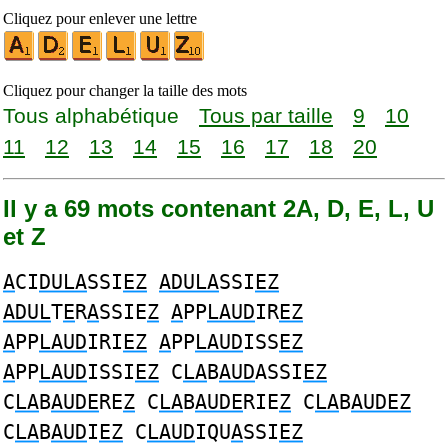
Cliquez pour enlever une lettre
Cliquez pour changer la taille des mots
Tous alphabétique
Tous par taille
9
10
11
12
13
14
15
16
17
18
20
Il y a 69 mots contenant 2A, D, E, L, U
et Z
A
CI
DULA
SSI
EZ
ADULA
SSI
EZ
ADUL
T
E
R
A
SSIE
Z
A
PP
LAUD
IR
EZ
A
PP
LAUD
IRI
EZ
A
PP
LAUD
ISS
EZ
A
PP
LAUD
ISSI
EZ
C
LA
B
AUD
ASSI
EZ
C
LA
B
AUDE
RE
Z
C
LA
B
AUDE
RIE
Z
C
LA
B
AUDEZ
C
LA
B
AUD
I
EZ
C
LAUD
IQU
A
SSI
EZ