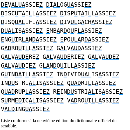
DE
V
ALUA
SSIE
Z
D
I
AL
OG
UA
SSI
EZ
D
ISC
U
T
A
I
L
L
A
SSI
EZ
D
ISP
U
T
A
I
L
L
A
SSI
EZ
D
ISQ
UAL
IFI
A
SSI
EZ
D
IV
UL
G
A
CH
A
SSI
EZ
DUAL
IS
A
SSI
EZ
E
MB
A
R
D
O
U
F
LA
SSIE
Z
E
NG
U
IR
LA
N
DA
SSIE
Z
E
PO
ULA
R
DA
SSIE
Z
G
AD
RO
U
I
L
L
A
SSI
EZ
G
AL
V
AUD
ASSI
EZ
G
AL
V
AUDE
RE
Z
G
AL
V
AUDE
RIE
Z
G
AL
V
AUDEZ
G
AL
V
AUD
I
EZ
G
LA
N
D
O
U
ILL
A
SSI
EZ
G
U
IN
DA
I
L
L
A
SSI
EZ
IN
D
IVID
UAL
IS
A
SSI
EZ
IN
DU
STRI
AL
IS
A
SSI
EZ
Q
UAD
RI
L
L
A
SSI
EZ
Q
UAD
RUP
LA
SSI
EZ
R
E
IN
DU
STRI
AL
IS
A
SSIE
Z
S
U
RM
ED
IC
AL
IS
A
SSIE
Z
V
AD
RO
U
I
L
L
A
SSI
EZ
V
ALD
ING
UA
SSI
EZ
Liste conforme à la neuvième édition du dictionnaire officiel du
scrabble.