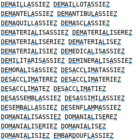
DEMA
I
L
L
A
SSIE
Z
DEMA
I
L
LOT
A
SSIE
Z
DEMA
NTE
LA
SSIE
Z
DEMA
NTIBU
LA
SSIE
Z
DEMA
QUI
L
L
A
SSIE
Z
DEMA
SC
LA
SSIE
Z
DEMA
TERI
AL
ISASSIE
Z
DEMA
TERI
AL
ISERE
Z
DEMA
TERI
AL
ISERIE
Z
DEMA
TERI
AL
ISE
Z
DEMA
TERI
AL
ISIE
Z
DEM
EDIC
AL
IS
A
SSIE
Z
DEM
I
L
IT
A
RIS
A
SSIE
Z
DEM
INER
AL
IS
A
SSIE
Z
DEM
OR
AL
IS
A
SSIE
Z
DE
S
A
CC
L
I
MA
TASSIE
Z
DE
S
A
CC
L
I
MA
TERE
Z
DE
S
A
CC
L
I
MA
TERIE
Z
DE
S
A
CC
L
I
MA
TE
Z
DE
S
A
CC
L
I
MA
TIE
Z
DE
S
A
SSE
M
B
LA
SSIE
Z
DE
S
A
SSI
M
I
LA
SSIE
Z
DE
SE
M
B
AL
L
A
SSIE
Z
DE
SENF
LAM
M
A
SSIE
Z
D
O
MA
NI
AL
ISASSI
EZ
D
O
MA
NI
AL
IS
E
RE
Z
D
O
MA
NI
AL
IS
E
RIE
Z
D
O
MA
NI
AL
IS
EZ
D
O
MA
NI
AL
ISI
EZ
EM
B
A
R
D
OUF
LA
SSIE
Z