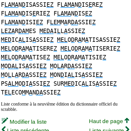
F
LAMA
N
D
ISASSI
EZ
F
LAMA
N
D
IS
E
RE
Z
F
LAMA
N
D
IS
E
RIE
Z
F
LAMA
N
D
IS
EZ
F
LAMA
N
D
ISI
EZ
F
LEM
M
A
R
DA
SSIE
Z
LEZA
R
DAM
ES
MEDA
I
L
L
A
SSIE
Z
MED
IC
AL
IS
A
SSIE
Z
MEL
O
D
R
A
M
A
TISASSIE
Z
MEL
O
D
R
A
M
A
TISERE
Z
MEL
O
D
R
A
M
A
TISERIE
Z
MEL
O
D
R
A
M
A
TISE
Z
MEL
O
D
R
A
M
A
TISIE
Z
M
O
DAL
IS
A
SSI
EZ
M
O
LA
R
DA
SSI
EZ
M
O
L
L
A
R
DA
SSI
EZ
M
ON
D
I
AL
IS
A
SSI
EZ
PS
ALM
O
D
I
A
SSI
EZ
SUR
MED
IC
AL
IS
A
SSIE
Z
T
EL
ECO
M
M
A
N
DA
SSIE
Z
Liste conforme à la neuvième édition du dictionnaire officiel du
scrabble.
Haut de page
Modifier la liste
Liste précédente
Liste suivante