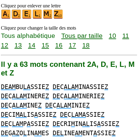
Cliquez pour enlever une lettre
Cliquez pour changer la taille des mots
Tous alphabétique
Tous par taille
10
11
12
13
14
15
16
17
18
Il y a 63 mots contenant 2A, D, E, L, M
et Z
DEAM
BU
LA
SSIE
Z
DE
C
ALAM
INASSIE
Z
DE
C
ALAM
INERE
Z
DE
C
ALAM
INERIE
Z
DE
C
ALAM
INE
Z
DE
C
ALAM
INIE
Z
DE
CI
MAL
IS
A
SSIE
Z
DE
C
LAMA
SSIE
Z
DE
C
LAM
P
A
SSIE
Z
DE
CRI
M
IN
AL
IS
A
SSIE
Z
DE
G
AZ
O
L
IN
AM
ES
DEL
INE
AM
ENT
A
SSIE
Z