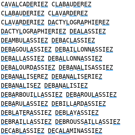
C
A
V
AL
CA
DE
RI
EZ
C
LA
B
A
U
DE
R
EZ
C
LA
B
A
U
DE
RI
EZ
C
LA
V
A
R
DE
R
EZ
C
LA
V
A
R
DE
RI
EZ
DA
CTY
L
OGR
A
PHI
E
R
EZ
DA
CTY
L
OGR
A
PHI
E
RI
EZ
DEALA
SSI
EZ
DEA
MBU
LA
SSI
EZ
DE
B
A
C
LA
SSI
EZ
DE
B
A
GOU
LA
SSI
EZ
DE
B
A
I
L
LONN
A
SSI
EZ
DE
B
AL
L
A
SSI
EZ
DE
B
AL
LONN
A
SSI
EZ
DE
B
AL
OURD
A
SSI
EZ
DE
B
A
N
AL
ISASSI
EZ
DE
B
A
N
AL
IS
E
RE
Z
DE
B
A
N
AL
IS
E
RIE
Z
DE
B
A
N
AL
IS
EZ
DE
B
A
N
AL
ISI
EZ
DE
B
A
RBOUI
L
L
A
SSI
EZ
DE
B
A
ROU
LA
SSI
EZ
DE
B
A
RU
LA
SSI
EZ
DE
BI
L
L
A
RD
A
SSI
EZ
DE
B
LA
T
E
R
A
SSIE
Z
DE
B
LA
Y
A
SSI
EZ
DE
BR
A
I
L
L
A
SSI
EZ
DE
BROUSS
A
I
L
L
A
SSI
EZ
DE
C
A
B
LA
SSI
EZ
DE
C
ALA
MINASSI
EZ