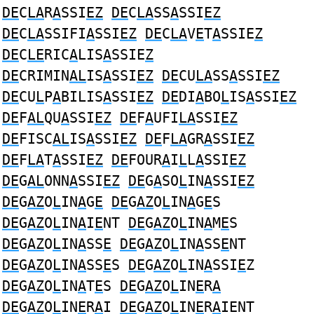
DE
C
LA
R
A
SSI
EZ
DE
C
LA
SS
A
SSI
EZ
DE
C
LA
SSIFI
A
SSI
EZ
DE
C
LA
V
E
T
A
SSIE
Z
DE
C
LE
RIC
A
LIS
A
SSIE
Z
DE
CRIMIN
AL
IS
A
SSI
EZ
DE
CU
LA
SS
A
SSI
EZ
DE
CU
L
P
A
BILIS
A
SSI
EZ
DE
DI
A
BO
L
IS
A
SSI
EZ
DE
F
AL
QU
A
SSI
EZ
DE
F
A
UFI
LA
SSI
EZ
DE
FISC
AL
IS
A
SSI
EZ
DE
F
LA
GR
A
SSI
EZ
DE
F
LA
T
A
SSI
EZ
DE
FOUR
A
I
L
L
A
SSI
EZ
DE
G
AL
ONN
A
SSI
EZ
DE
G
A
SO
L
IN
A
SSI
EZ
DE
G
AZ
O
L
IN
A
G
E
DE
G
AZ
O
L
IN
A
G
E
S
DE
G
AZ
O
L
IN
A
I
E
NT
DE
G
AZ
O
L
IN
A
M
E
S
DE
G
AZ
O
L
IN
A
SS
E
DE
G
AZ
O
L
IN
A
SS
E
NT
DE
G
AZ
O
L
IN
A
SS
E
S
DE
G
AZ
O
L
IN
A
SSI
E
Z
DE
G
AZ
O
L
IN
A
T
E
S
DE
G
AZ
O
L
IN
E
R
A
DE
G
AZ
O
L
IN
E
R
A
I
DE
G
AZ
O
L
IN
E
R
A
IENT