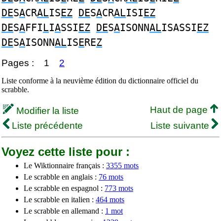
DE
S
A
CR
AL
IS
EZ
DE
S
A
CR
AL
ISI
EZ
DE
S
A
FFI
L
I
A
SSI
EZ
DE
S
A
ISONN
AL
ISASSI
EZ
DE
S
A
ISONN
AL
IS
E
RE
Z
Pages :
1
2
Liste conforme à la neuvième édition du dictionnaire officiel du
scrabble.
Haut de page
Modifier la liste
Liste précédente
Liste suivante
Voyez cette liste pour :
Le Wiktionnaire français :
3355 mots
Le scrabble en anglais :
76 mots
Le scrabble en espagnol :
773 mots
Le scrabble en italien :
464 mots
Le scrabble en allemand :
1 mot