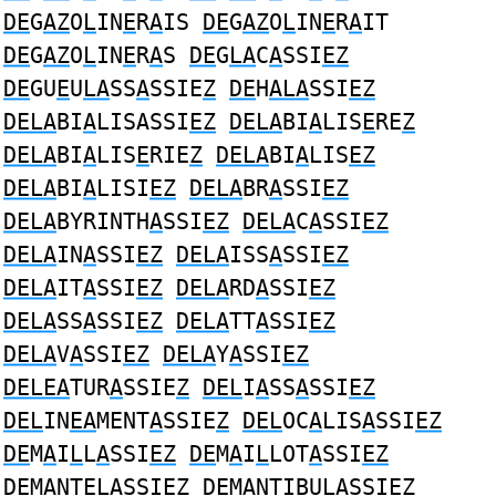
DE
G
AZ
O
L
IN
E
R
A
IS
DE
G
AZ
O
L
IN
E
R
A
IT
DE
G
AZ
O
L
IN
E
R
A
S
DE
G
LA
C
A
SSI
EZ
DE
GU
E
U
LA
SS
A
SSIE
Z
DE
H
ALA
SSI
EZ
DELA
BI
A
LISASSI
EZ
DELA
BI
A
LIS
E
RE
Z
DELA
BI
A
LIS
E
RIE
Z
DELA
BI
A
LIS
EZ
DELA
BI
A
LISI
EZ
DELA
BR
A
SSI
EZ
DELA
BYRINTH
A
SSI
EZ
DELA
C
A
SSI
EZ
DELA
IN
A
SSI
EZ
DELA
ISS
A
SSI
EZ
DELA
IT
A
SSI
EZ
DELA
RD
A
SSI
EZ
DELA
SS
A
SSI
EZ
DELA
TT
A
SSI
EZ
DELA
V
A
SSI
EZ
DELA
Y
A
SSI
EZ
DELEA
TUR
A
SSIE
Z
DEL
I
A
SS
A
SSI
EZ
DEL
IN
EA
MENT
A
SSIE
Z
DEL
OC
A
LIS
A
SSI
EZ
DE
M
A
I
L
L
A
SSI
EZ
DE
M
A
I
L
LOT
A
SSI
EZ
DE
M
A
NT
ELA
SSIE
Z
DE
M
A
NTIBU
LA
SSI
EZ