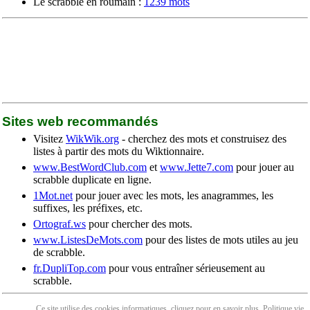
Le scrabble en roumain :
1239 mots
Sites web recommandés
Visitez
WikWik.org
- cherchez des mots et construisez des
listes à partir des mots du Wiktionnaire.
www.BestWordClub.com
et
www.Jette7.com
pour jouer au
scrabble duplicate en ligne.
1Mot.net
pour jouer avec les mots, les anagrammes, les
suffixes, les préfixes, etc.
Ortograf.ws
pour chercher des mots.
www.ListesDeMots.com
pour des listes de mots utiles au jeu
de scrabble.
fr.DupliTop.com
pour vous entraîner sérieusement au
scrabble.
Ce site utilise des cookies informatiques, cliquez pour en
savoir plus
. Politique
vie