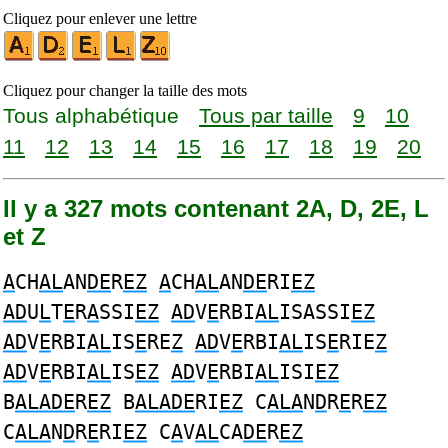
Cliquez pour enlever une lettre
Cliquez pour changer la taille des mots
Tous alphabétique
Tous par taille
9
10
11
12
13
14
15
16
17
18
19
20
Il y a 327 mots contenant 2A, D, 2E, L
et Z
A
CH
AL
AN
DE
R
EZ
A
CH
AL
AN
DE
RI
EZ
AD
U
L
T
E
R
A
SSI
EZ
AD
V
E
RBI
AL
ISASSI
EZ
AD
V
E
RBI
AL
IS
E
RE
Z
AD
V
E
RBI
AL
IS
E
RIE
Z
AD
V
E
RBI
AL
IS
EZ
AD
V
E
RBI
AL
ISI
EZ
B
ALADE
R
EZ
B
ALADE
RI
EZ
C
ALA
N
D
R
E
R
EZ
C
ALA
N
D
R
E
RI
EZ
C
A
V
AL
CA
DE
R
EZ