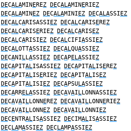
DE
C
ALA
MIN
E
RE
Z
DE
C
ALA
MIN
E
RIE
Z
DE
C
ALA
MIN
EZ
DE
C
ALA
MINI
EZ
DE
C
ALA
SSI
EZ
DE
C
AL
C
A
RISASSI
EZ
DE
C
AL
C
A
RIS
E
RE
Z
DE
C
AL
C
A
RIS
E
RIE
Z
DE
C
AL
C
A
RIS
EZ
DE
C
AL
C
A
RISI
EZ
DE
C
AL
CIFI
A
SSI
EZ
DE
C
AL
OTT
A
SSI
EZ
DE
C
AL
QU
A
SSI
EZ
DE
C
A
NI
L
L
A
SSI
EZ
DE
C
A
P
ELA
SSIE
Z
DE
C
A
PIT
AL
ISASSI
EZ
DE
C
A
PIT
AL
IS
E
RE
Z
DE
C
A
PIT
AL
IS
E
RIE
Z
DE
C
A
PIT
AL
IS
EZ
DE
C
A
PIT
AL
ISI
EZ
DE
C
A
PSU
LA
SSI
EZ
DE
C
A
RR
ELA
SSIE
Z
DE
C
A
V
A
I
L
LONNASSI
EZ
DE
C
A
V
A
I
L
LONN
E
RE
Z
DE
C
A
V
A
I
L
LONN
E
RIE
Z
DE
C
A
V
A
I
L
LONN
EZ
DE
C
A
V
A
I
L
LONNI
EZ
DE
C
E
NTR
AL
IS
A
SSIE
Z
DE
CIM
AL
IS
A
SSI
EZ
DE
C
LA
M
A
SSI
EZ
DE
C
LA
MP
A
SSI
EZ