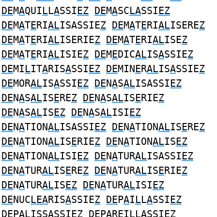
DE
M
A
QUI
L
L
A
SSI
EZ
DE
M
A
SC
LA
SSI
EZ
DE
M
A
T
E
RI
AL
ISASSIE
Z
DE
M
A
T
E
RI
AL
ISERE
Z
DE
M
A
T
E
RI
AL
ISERIE
Z
DE
M
A
T
E
RI
AL
ISE
Z
DE
M
A
T
E
RI
AL
ISIE
Z
DE
M
E
DIC
AL
IS
A
SSIE
Z
DE
MI
L
IT
A
RIS
A
SSI
EZ
DE
MIN
E
R
AL
IS
A
SSIE
Z
DE
MOR
AL
IS
A
SSI
EZ
DE
N
A
S
AL
ISASSI
EZ
DE
N
A
S
AL
IS
E
RE
Z
DE
N
A
S
AL
IS
E
RIE
Z
DE
N
A
S
AL
IS
EZ
DE
N
A
S
AL
ISI
EZ
DE
N
A
TION
AL
ISASSI
EZ
DE
N
A
TION
AL
IS
E
RE
Z
DE
N
A
TION
AL
IS
E
RIE
Z
DE
N
A
TION
AL
IS
EZ
DE
N
A
TION
AL
ISI
EZ
DE
N
A
TUR
AL
ISASSI
EZ
DE
N
A
TUR
AL
IS
E
RE
Z
DE
N
A
TUR
AL
IS
E
RIE
Z
DE
N
A
TUR
AL
IS
EZ
DE
N
A
TUR
AL
ISI
EZ
DE
NUC
LEA
RIS
A
SSIE
Z
DE
P
A
I
L
L
A
SSI
EZ
DE
P
AL
ISS
A
SSI
EZ
DE
P
A
R
E
I
L
L
A
SSIE
Z