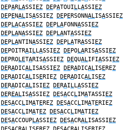
DE
P
A
R
LA
SSI
EZ
DE
P
A
TOUI
L
L
A
SSI
EZ
DE
P
E
N
AL
IS
A
SSIE
Z
DE
P
E
RSONN
AL
IS
A
SSIE
Z
DE
P
LA
C
A
SSI
EZ
DE
P
LA
FONN
A
SSI
EZ
DE
P
LA
N
A
SSI
EZ
DE
P
LA
NT
A
SSI
EZ
DE
P
LA
NTIN
A
SSI
EZ
DE
P
LA
TR
A
SSI
EZ
DE
POITR
A
I
L
L
A
SSI
EZ
DE
PO
LA
RIS
A
SSI
EZ
DE
PRO
LE
T
A
RIS
A
SSIE
Z
DE
QU
AL
IFI
A
SSI
EZ
DE
R
A
DIC
AL
ISASSI
EZ
DE
R
A
DIC
AL
IS
E
RE
Z
DE
R
A
DIC
AL
IS
E
RIE
Z
DE
R
A
DIC
AL
IS
EZ
DE
R
A
DIC
AL
ISI
EZ
DE
R
A
I
L
L
A
SSI
EZ
DE
R
EAL
IS
A
SSIE
Z
DE
S
A
CC
L
IM
A
TASSI
EZ
DE
S
A
CC
L
IM
A
T
E
RE
Z
DE
S
A
CC
L
IM
A
T
E
RIE
Z
DE
S
A
CC
L
IM
A
T
EZ
DE
S
A
CC
L
IM
A
TI
EZ
DE
S
A
CCOUP
LA
SSI
EZ
DE
S
A
CR
AL
ISASSI
EZ
DE
S
A
CR
AL
IS
E
RE
Z
DE
S
A
CR
AL
IS
E
RIE
Z