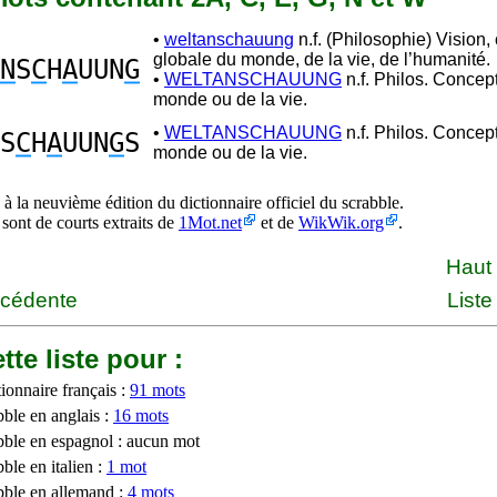
•
weltanschauung
n.f. (Philosophie) Vision,
globale du monde, de la vie, de l’humanité.
N
S
C
H
A
UUN
G
•
WELTANSCHAUUNG
n.f. Philos. Concep
monde ou de la vie.
•
WELTANSCHAUUNG
n.f. Philos. Concep
S
C
H
A
UUN
G
S
monde ou de la vie.
à la neuvième édition du dictionnaire officiel du scrabble.
 sont de courts extraits de
1Mot.net
et de
WikWik.org
.
Haut
écédente
Liste
tte liste pour :
ionnaire français :
91 mots
bble en anglais :
16 mots
bble en espagnol : aucun mot
ble en italien :
1 mot
bble en allemand :
4 mots