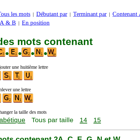
Tous les mots
Débutant par
Terminant par
Contenant
|
|
|
 A & B
En position
|
 des mots contenant
•
•
•
•
outer une huitième lettre
lever une lettre
anger la taille des mots
abétique
Tous par taille
14
15
 mots contenant 2A, C, E, G, N et W