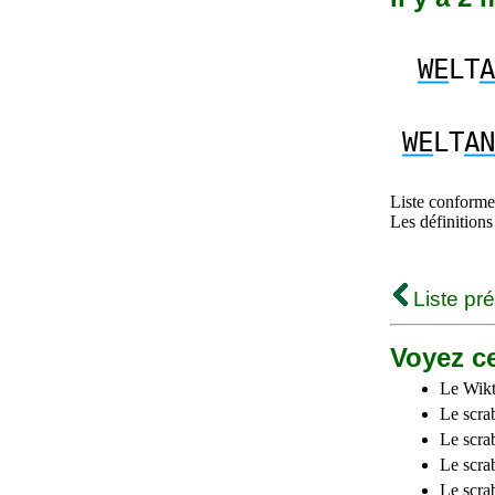
WE
LT
A
WE
LT
AN
Liste conforme 
Les définitions
Liste pr
Voyez ce
Le Wikt
Le scra
Le scra
Le scrab
Le scra