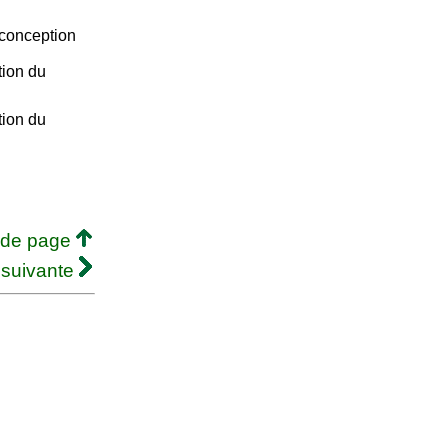
 conception
tion du
tion du
 de page
 suivante