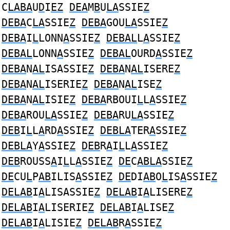
C
LABA
U
D
I
EZ
DEA
M
B
U
LA
SSIE
Z
DEBA
C
LA
SSIE
Z
DEBA
GOU
LA
SSIE
Z
DEBA
I
L
LONN
A
SSIE
Z
DEBAL
L
A
SSIE
Z
DEBAL
LONN
A
SSIE
Z
DEBAL
OURD
A
SSIE
Z
DEBA
N
AL
ISASSIE
Z
DEBA
N
AL
ISERE
Z
DEBA
N
AL
ISERIE
Z
DEBA
N
AL
ISE
Z
DEBA
N
AL
ISIE
Z
DEBA
RBOUI
L
L
A
SSIE
Z
DEBA
ROU
LA
SSIE
Z
DEBA
RU
LA
SSIE
Z
DEB
I
L
L
A
RD
A
SSIE
Z
DEBLA
TER
A
SSIE
Z
DEBLA
Y
A
SSIE
Z
DEB
R
A
I
L
L
A
SSIE
Z
DEB
ROUSS
A
I
L
L
A
SSIE
Z
DE
C
ABLA
SSIE
Z
DE
CU
L
P
AB
ILIS
A
SSIE
Z
DE
DI
AB
O
L
IS
A
SSIE
Z
DELAB
I
A
LISASSIE
Z
DELAB
I
A
LISERE
Z
DELAB
I
A
LISERIE
Z
DELAB
I
A
LISE
Z
DELAB
I
A
LISIE
Z
DELAB
R
A
SSIE
Z