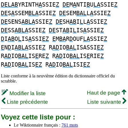
DELAB
YRINTH
A
SSIE
Z
DE
M
A
NTI
B
U
LA
SSIE
Z
DE
S
A
SSEM
BLA
SSIE
Z
DE
SEM
BAL
L
A
SSIE
Z
DE
SENS
ABLA
SSIE
Z
DE
SH
AB
I
L
L
A
SSIE
Z
DE
SS
ABLA
SSIE
Z
DE
ST
AB
I
L
IS
A
SSIE
Z
D
I
AB
O
L
IS
A
SSI
EZ
E
M
BA
R
D
OUF
LA
SSIE
Z
E
N
D
I
ABLA
SSIE
Z
R
AD
IO
BAL
ISASSI
EZ
R
AD
IO
BAL
IS
E
RE
Z
R
AD
IO
BAL
IS
E
RIE
Z
R
AD
IO
BAL
IS
EZ
R
AD
IO
BAL
ISI
EZ
Liste conforme à la neuvième édition du dictionnaire officiel du
scrabble.
Haut de page
Modifier la liste
Liste précédente
Liste suivante
Voyez cette liste pour :
Le Wiktionnaire français :
761 mots