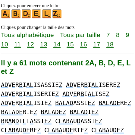
Cliquez pour enlever une lettre
Cliquez pour changer la taille des mots
Tous alphabétique
Tous par taille
7
8
9
10
11
12
13
14
15
16
17
18
Il y a 61 mots contenant 2A, B, D, E, L
et Z
AD
V
E
R
B
I
AL
ISASSIE
Z
AD
V
E
R
B
I
AL
ISERE
Z
AD
V
E
R
B
I
AL
ISERIE
Z
AD
V
E
R
B
I
AL
ISE
Z
AD
V
E
R
B
I
AL
ISIE
Z
BALAD
ASSI
EZ
BALADE
RE
Z
BALADE
RIE
Z
BALADEZ
BALAD
I
EZ
B
R
A
N
D
I
L
L
A
SSI
EZ
C
LABA
U
D
ASSI
EZ
C
LABA
U
DE
RE
Z
C
LABA
U
DE
RIE
Z
C
LABA
U
DEZ