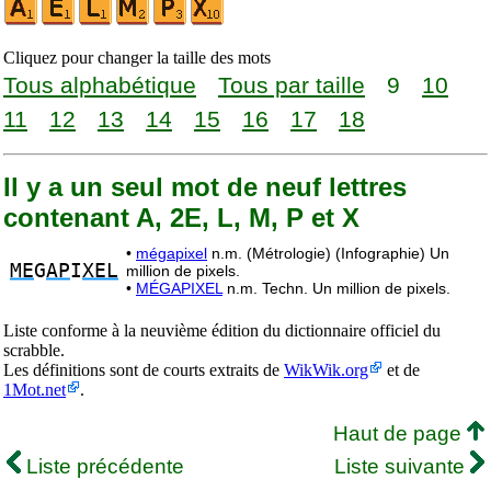
Cliquez pour changer la taille des mots
Tous alphabétique
Tous par taille
9
10
11
12
13
14
15
16
17
18
Il y a un seul mot de neuf lettres
contenant A, 2E, L, M, P et X
•
mégapixel
n.m. (Métrologie) (Infographie) Un
ME
G
AP
I
XEL
million de pixels.
•
MÉGAPIXEL
n.m. Techn. Un million de pixels.
Liste conforme à la neuvième édition du dictionnaire officiel du
scrabble.
Les définitions sont de courts extraits de
WikWik.org
et de
1Mot.net
.
Haut de page
Liste précédente
Liste suivante