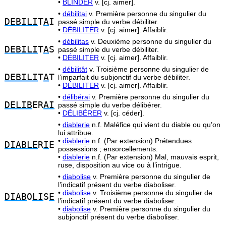
•
BLINDER
v. [cj. aimer].
•
débilitai
v. Première personne du singulier du
DEBILI
T
A
I
passé simple du verbe débiliter.
•
DÉBILITER
v. [cj. aimer]. Affaiblir.
•
débilitas
v. Deuxième personne du singulier du
DEBILI
T
A
S
passé simple du verbe débiliter.
•
DÉBILITER
v. [cj. aimer]. Affaiblir.
•
débilitât
v. Troisième personne du singulier de
DEBILI
T
A
T
l’imparfait du subjonctif du verbe débiliter.
•
DÉBILITER
v. [cj. aimer]. Affaiblir.
•
délibérai
v. Première personne du singulier du
DELIB
ER
AI
passé simple du verbe délibérer.
•
DÉLIBÉRER
v. [cj. céder].
•
diablerie
n.f. Maléfice qui vient du diable ou qu’on
lui attribue.
•
diablerie
n.f. (Par extension) Prétendues
DIABLE
R
I
E
possessions ; ensorcellements.
•
diablerie
n.f. (Par extension) Mal, mauvais esprit,
ruse, disposition au vice ou à l’intrigue.
•
diabolise
v. Première personne du singulier de
l’indicatif présent du verbe diaboliser.
•
diabolise
v. Troisième personne du singulier de
DIAB
O
LI
S
E
l’indicatif présent du verbe diaboliser.
•
diabolise
v. Première personne du singulier du
subjonctif présent du verbe diaboliser.