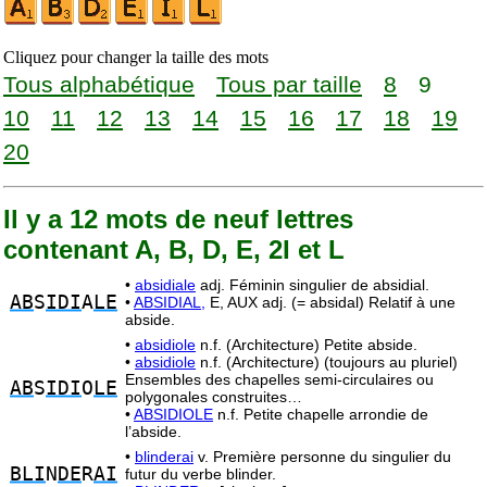
Cliquez pour changer la taille des mots
Tous alphabétique
Tous par taille
8
9
10
11
12
13
14
15
16
17
18
19
20
Il y a 12 mots de neuf lettres
contenant A, B, D, E, 2I et L
•
absidiale
adj. Féminin singulier de absidial.
AB
S
IDI
A
LE
•
ABSIDIAL,
E, AUX adj. (= absidal) Relatif à une
abside.
•
absidiole
n.f. (Architecture) Petite abside.
•
absidiole
n.f. (Architecture) (toujours au pluriel)
Ensembles des chapelles semi-circulaires ou
AB
S
IDI
O
LE
polygonales construites…
•
ABSIDIOLE
n.f. Petite chapelle arrondie de
l’abside.
•
blinderai
v. Première personne du singulier du
BLI
N
DE
R
AI
futur du verbe blinder.