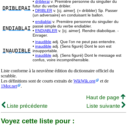
•
driblerai
v. Première personne du singulier du
futur du verbe dribler.
D
R
IBLE
R
AI
•
DRIBLER
v. [cj. aimer]. (= dribbler) Sp. Passer
(un adversaire) en conduisant le ballon.
•
endiablai
v. Première personne du singulier du
passé simple du verbe endiabler.
E
N
DIABL
A
I
•
ENDIABLER
v. [cj. aimer]. Rendre diabolique. -
Enrager.
•
inaudible
adj. Que l’on ne peut pas entendre.
•
inaudible
adj. (Sens figuré) Dont le son est
I
N
A
U
DIBLE
insupportable.
•
inaudible
adj. (Sens figuré) Dont le message est
confus, voire incompréhensible.
Liste conforme à la neuvième édition du dictionnaire officiel du
scrabble.
Les définitions sont de courts extraits de
WikWik.org
et de
1Mot.net
.
Haut de page
Liste précédente
Liste suivante
Voyez cette liste pour :