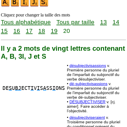
Cliquez pour changer la taille des mots
Tous alphabétique
Tous par taille
13
14
15
16
17
18
19
20
Il y a 2 mots de vingt lettres contenant
A, B, 3I, J et S
•
désubjectivisassions
v.
Première personne du pluriel
de l’imparfait du subjonctif du
verbe désubjectiviser.
•
dé-subjectivisassions
v.
DE
S
U
BJ
ECT
I
V
I
S
A
SS
I
ONS
Première personne du pluriel
de l’imparfait du subjonctif du
verbe dé-subjectiviser.
•
DÉSUBJECTIVISER
v. [cj.
aimer]. Faire accéder à
l’objectivité.
•
désubjectiviseraient
v.
Troisième personne du pluriel
du conditionnel présent du