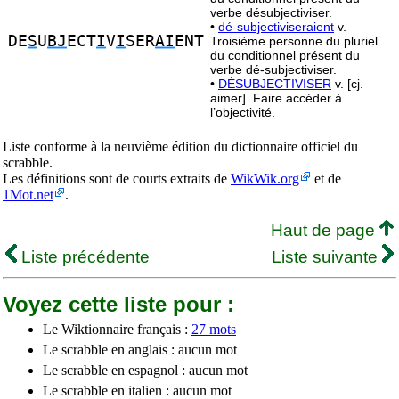
verbe désubjectiviser.
•
dé-subjectiviseraient
v.
DE
S
U
BJ
ECT
I
V
I
SER
AI
ENT
Troisième personne du pluriel
du conditionnel présent du
verbe dé-subjectiviser.
•
DÉSUBJECTIVISER
v. [cj.
aimer]. Faire accéder à
l’objectivité.
Liste conforme à la neuvième édition du dictionnaire officiel du
scrabble.
Les définitions sont de courts extraits de
WikWik.org
et de
1Mot.net
.
Haut de page
Liste précédente
Liste suivante
Voyez cette liste pour :
Le Wiktionnaire français :
27 mots
Le scrabble en anglais : aucun mot
Le scrabble en espagnol : aucun mot
Le scrabble en italien : aucun mot