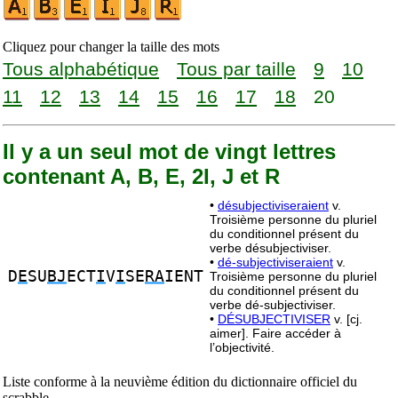
Cliquez pour changer la taille des mots
Tous alphabétique
Tous par taille
9
10
11
12
13
14
15
16
17
18
20
Il y a un seul mot de vingt lettres
contenant A, B, E, 2I, J et R
•
désubjectiviseraient
v.
Troisième personne du pluriel
du conditionnel présent du
verbe désubjectiviser.
•
dé-subjectiviseraient
v.
D
E
SU
BJ
ECT
I
V
I
SE
RA
IENT
Troisième personne du pluriel
du conditionnel présent du
verbe dé-subjectiviser.
•
DÉSUBJECTIVISER
v. [cj.
aimer]. Faire accéder à
l’objectivité.
Liste conforme à la neuvième édition du dictionnaire officiel du
scrabble.