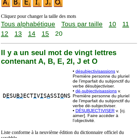
Cliquez pour changer la taille des mots
Tous alphabétique
Tous par taille
10
11
12
13
14
15
20
Il y a un seul mot de vingt lettres
contenant A, B, E, 2I, J et O
•
désubjectivisassions
v.
Première personne du pluriel
de l’imparfait du subjonctif du
verbe désubjectiviser.
•
dé-subjectivisassions
v.
D
E
SU
BJ
ECT
I
V
I
S
A
SSI
O
NS
Première personne du pluriel
de l’imparfait du subjonctif du
verbe dé-subjectiviser.
•
DÉSUBJECTIVISER
v. [cj.
aimer]. Faire accéder à
l’objectivité.
Liste conforme à la neuvième édition du dictionnaire officiel du
scrabble.