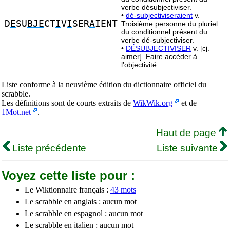
verbe désubjectiviser.
•
dé-subjectiviseraient
v.
D
E
SU
BJE
CT
I
V
I
SER
A
IENT
Troisième personne du pluriel
du conditionnel présent du
verbe dé-subjectiviser.
•
DÉSUBJECTIVISER
v. [cj.
aimer]. Faire accéder à
l’objectivité.
Liste conforme à la neuvième édition du dictionnaire officiel du
scrabble.
Les définitions sont de courts extraits de
WikWik.org
et de
1Mot.net
.
Haut de page
Liste précédente
Liste suivante
Voyez cette liste pour :
Le Wiktionnaire français :
43 mots
Le scrabble en anglais : aucun mot
Le scrabble en espagnol : aucun mot
Le scrabble en italien : aucun mot