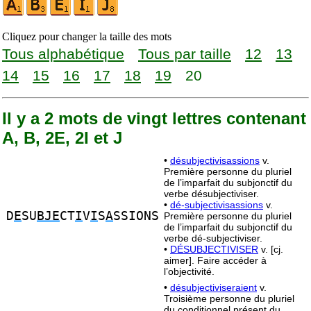
Cliquez pour changer la taille des mots
Tous alphabétique
Tous par taille
12
13
14
15
16
17
18
19
20
Il y a 2 mots de vingt lettres contenant
A, B, 2E, 2I et J
•
désubjectivisassions
v.
Première personne du pluriel
de l’imparfait du subjonctif du
verbe désubjectiviser.
•
dé-subjectivisassions
v.
D
E
SU
BJE
CT
I
V
I
S
A
SSIONS
Première personne du pluriel
de l’imparfait du subjonctif du
verbe dé-subjectiviser.
•
DÉSUBJECTIVISER
v. [cj.
aimer]. Faire accéder à
l’objectivité.
•
désubjectiviseraient
v.
Troisième personne du pluriel
du conditionnel présent du