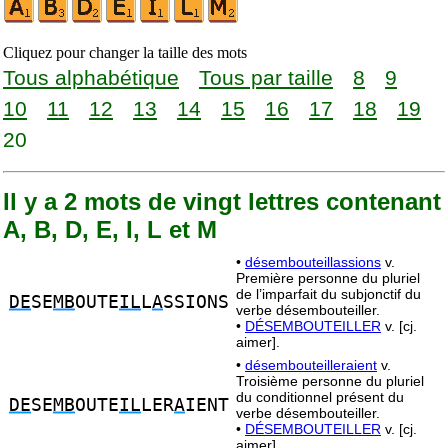
Cliquez pour changer la taille des mots
Tous alphabétique
Tous par taille
8
9
10
11
12
13
14
15
16
17
18
19
20
Il y a 2 mots de vingt lettres contenant
A, B, D, E, I, L et M
•
désembouteillassions
v.
Première personne du pluriel
de l’imparfait du subjonctif du
DE
SE
MB
OUTE
IL
L
A
SSIONS
verbe désembouteiller.
•
DÉSEMBOUTEILLER
v. [cj.
aimer].
•
désembouteilleraient
v.
Troisième personne du pluriel
du conditionnel présent du
DE
SE
MB
OUTE
IL
LER
A
IENT
verbe désembouteiller.
•
DÉSEMBOUTEILLER
v. [cj.
aimer].