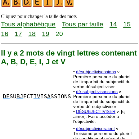
Cliquez pour changer la taille des mots
Tous alphabétique
Tous par taille
14
15
16
17
18
19
20
Il y a 2 mots de vingt lettres contenant
A, B, D, E, I, J et V
•
désubjectivisassions
v.
Première personne du pluriel
de l’imparfait du subjonctif du
verbe désubjectiviser.
•
dé-subjectivisassions
v.
DE
SU
BJ
ECT
IV
IS
A
SSIONS
Première personne du pluriel
de l’imparfait du subjonctif du
verbe dé-subjectiviser.
•
DÉSUBJECTIVISER
v. [cj.
aimer]. Faire accéder à
l’objectivité.
•
désubjectiviseraient
v.
Troisième personne du pluriel
du conditionnel présent du