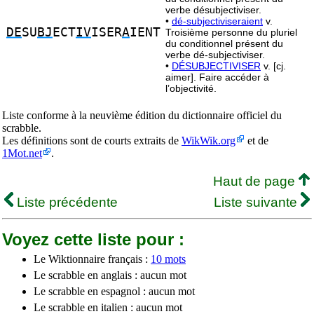
verbe désubjectiviser.
•
dé-subjectiviseraient
v.
DE
SU
BJ
ECT
IV
ISER
A
IENT
Troisième personne du pluriel
du conditionnel présent du
verbe dé-subjectiviser.
•
DÉSUBJECTIVISER
v. [cj.
aimer]. Faire accéder à
l’objectivité.
Liste conforme à la neuvième édition du dictionnaire officiel du
scrabble.
Les définitions sont de courts extraits de
WikWik.org
et de
1Mot.net
.
Haut de page
Liste précédente
Liste suivante
Voyez cette liste pour :
Le Wiktionnaire français :
10 mots
Le scrabble en anglais : aucun mot
Le scrabble en espagnol : aucun mot
Le scrabble en italien : aucun mot