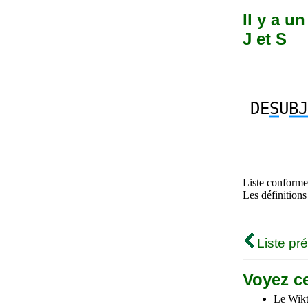
Il y a u
J et S
DE
S
U
BJ
Liste conforme 
Les définitions
Liste pr
Voyez ce
Le Wikt