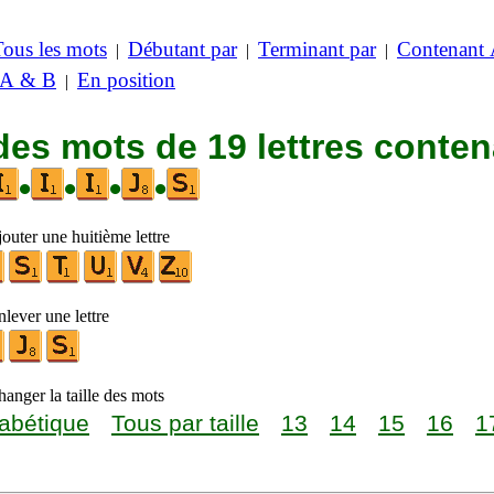
Tous les mots
Débutant par
Terminant par
Contenant
|
|
|
 A & B
En position
|
des mots de 19 lettres conte
•
•
•
•
outer une huitième lettre
lever une lettre
anger la taille des mots
abétique
Tous par taille
13
14
15
16
1