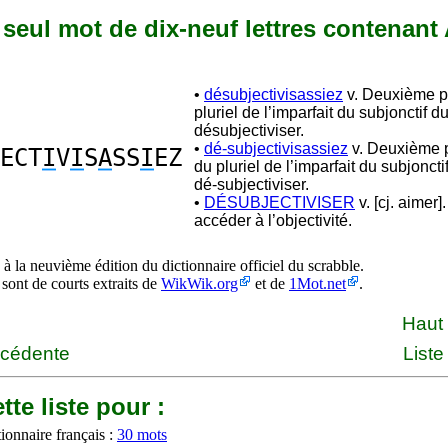
n seul mot de dix-neuf lettres contenant A
•
désubjectivisassiez
v. Deuxième p
pluriel de l’imparfait du subjonctif d
désubjectiviser.
•
dé-subjectivisassiez
v. Deuxième 
ECT
I
V
I
S
A
SS
I
EZ
du pluriel de l’imparfait du subjonct
dé-subjectiviser.
•
DÉSUBJECTIVISER
v. [cj. aimer]
accéder à l’objectivité.
à la neuvième édition du dictionnaire officiel du scrabble.
 sont de courts extraits de
WikWik.org
et de
1Mot.net
.
Haut
écédente
Liste
tte liste pour :
ionnaire français :
30 mots