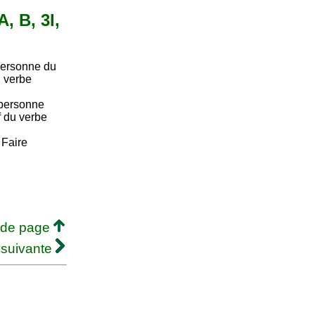
, B, 3I,
ersonne du
u verbe
personne
if du verbe
. Faire
 de page
 suivante