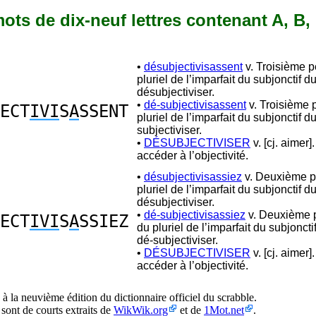
 mots de dix-neuf lettres contenant A, B, 
•
désubjectivisassent
v. Troisième 
pluriel de l’imparfait du subjonctif d
désubjectiviser.
•
dé-subjectivisassent
v. Troisième 
ECT
IVI
S
A
SSENT
pluriel de l’imparfait du subjonctif d
subjectiviser.
•
DÉSUBJECTIVISER
v. [cj. aimer]
accéder à l’objectivité.
•
désubjectivisassiez
v. Deuxième p
pluriel de l’imparfait du subjonctif d
désubjectiviser.
•
dé-subjectivisassiez
v. Deuxième 
ECT
IVI
S
A
SSIEZ
du pluriel de l’imparfait du subjonct
dé-subjectiviser.
•
DÉSUBJECTIVISER
v. [cj. aimer]
accéder à l’objectivité.
à la neuvième édition du dictionnaire officiel du scrabble.
 sont de courts extraits de
WikWik.org
et de
1Mot.net
.