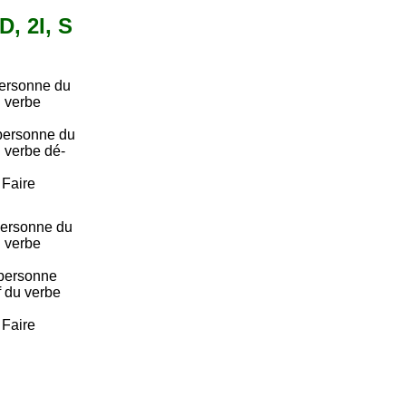
D, 2I, S
personne du
u verbe
personne du
u verbe dé-
. Faire
ersonne du
u verbe
personne
if du verbe
. Faire