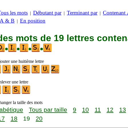
Tous les mots
Débutant par
Terminant par
Contenant
|
|
|
 A & B
En position
|
des mots de 19 lettres conte
•
•
•
•
outer une huitième lettre
lever une lettre
anger la taille des mots
abétique
Tous par taille
9
10
11
12
13
17
18
19
20