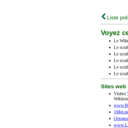
Liste pr
Voyez ce
Le Wikt
Le scra
Le scra
Le scrab
Le scra
Le scra
Sites we
Visitez
Wiktion
www.Be
1Mot.ne
Ortogra
www.Li