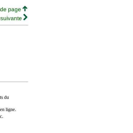
 de page
 suivante
ts du
en ligne.
c.