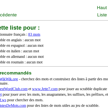
Haut
écédente
Liste
tte liste pour :
ionnaire français :
83 mots
bble en anglais : aucun mot
bble en espagnol : aucun mot
ble en italien : aucun mot
bble en allemand : aucun mot
bble en roumain : aucun mot
b recommandés
WikWik.org
- cherchez des mots et construisez des listes à partir des mo
naire.
stWordClub.com
et
www.Jette7.com
pour jouer au scrabble duplicate 
t
pour jouer avec les mots, les anagrammes, les suffixes, les préfixes, et
f.ws
pour chercher des mots.
stesDeMots.com
pour des listes de mots utiles au jeu de scrabble.