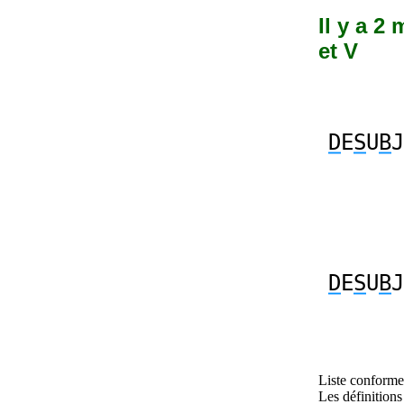
Il y a 2
et V
D
E
S
U
B
J
D
E
S
U
B
J
Liste conforme 
Les définitions