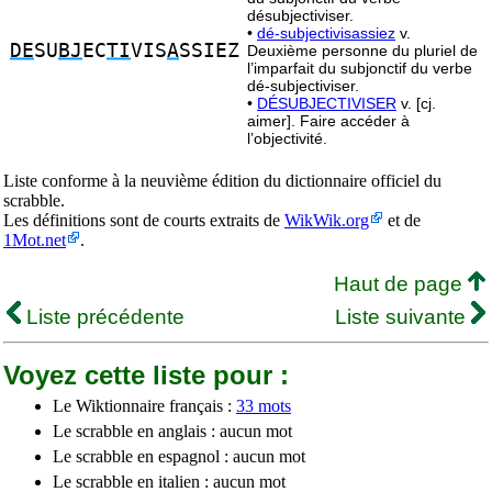
désubjectiviser.
•
dé-subjectivisassiez
v.
DE
SU
BJ
EC
TI
VIS
A
SSIEZ
Deuxième personne du pluriel de
l’imparfait du subjonctif du verbe
dé-subjectiviser.
•
DÉSUBJECTIVISER
v. [cj.
aimer]. Faire accéder à
l’objectivité.
Liste conforme à la neuvième édition du dictionnaire officiel du
scrabble.
Les définitions sont de courts extraits de
WikWik.org
et de
1Mot.net
.
Haut de page
Liste précédente
Liste suivante
Voyez cette liste pour :
Le Wiktionnaire français :
33 mots
Le scrabble en anglais : aucun mot
Le scrabble en espagnol : aucun mot
Le scrabble en italien : aucun mot