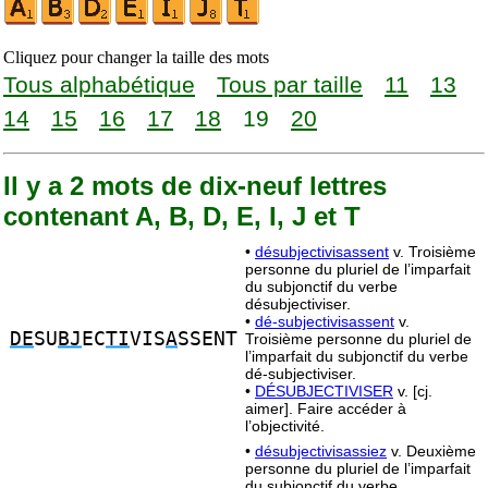
Cliquez pour changer la taille des mots
Tous alphabétique
Tous par taille
11
13
14
15
16
17
18
19
20
Il y a 2 mots de dix-neuf lettres
contenant A, B, D, E, I, J et T
•
désubjectivisassent
v. Troisième
personne du pluriel de l’imparfait
du subjonctif du verbe
désubjectiviser.
•
dé-subjectivisassent
v.
DE
SU
BJ
EC
TI
VIS
A
SSENT
Troisième personne du pluriel de
l’imparfait du subjonctif du verbe
dé-subjectiviser.
•
DÉSUBJECTIVISER
v. [cj.
aimer]. Faire accéder à
l’objectivité.
•
désubjectivisassiez
v. Deuxième
personne du pluriel de l’imparfait
du subjonctif du verbe