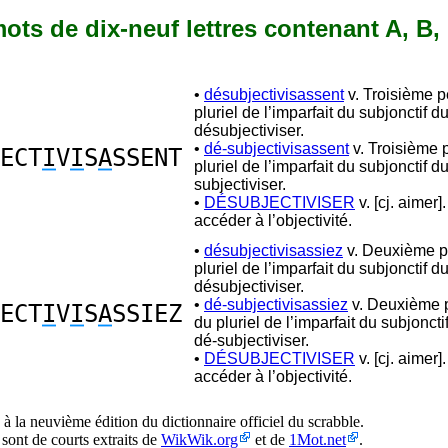
 mots de dix-neuf lettres contenant A, B, 
•
désubjectivisassent
v. Troisième 
pluriel de l’imparfait du subjonctif d
désubjectiviser.
•
dé-subjectivisassent
v. Troisième 
ECT
I
V
I
S
A
SSENT
pluriel de l’imparfait du subjonctif d
subjectiviser.
•
DÉSUBJECTIVISER
v. [cj. aimer]
accéder à l’objectivité.
•
désubjectivisassiez
v. Deuxième p
pluriel de l’imparfait du subjonctif d
désubjectiviser.
•
dé-subjectivisassiez
v. Deuxième 
ECT
I
V
I
S
A
SSIEZ
du pluriel de l’imparfait du subjonct
dé-subjectiviser.
•
DÉSUBJECTIVISER
v. [cj. aimer]
accéder à l’objectivité.
à la neuvième édition du dictionnaire officiel du scrabble.
 sont de courts extraits de
WikWik.org
et de
1Mot.net
.