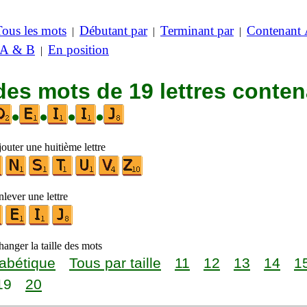
Tous les mots
Débutant par
Terminant par
Contenant
|
|
|
 A & B
En position
|
des mots de 19 lettres conte
•
•
•
•
outer une huitième lettre
lever une lettre
anger la taille des mots
abétique
Tous par taille
11
12
13
14
1
19
20