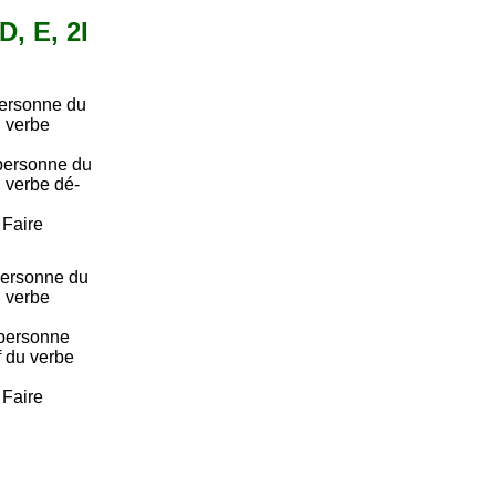
D, E, 2I
personne du
u verbe
personne du
u verbe dé-
. Faire
ersonne du
u verbe
personne
if du verbe
. Faire