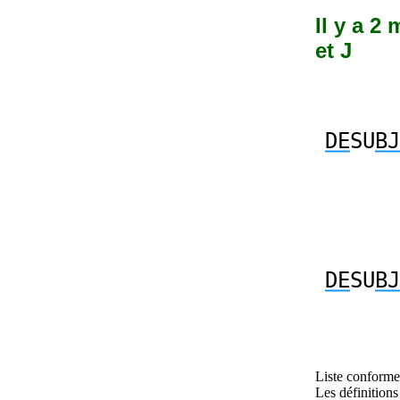
Il y a 2
et J
DE
SU
BJ
DE
SU
BJ
Liste conforme 
Les définitions