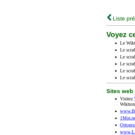
Liste pr
Voyez ce
Le Wikt
Le scra
Le scra
Le scrab
Le scra
Le scra
Sites we
Visitez
Wiktion
www.Be
1Mot.ne
Ortogra
www.Li