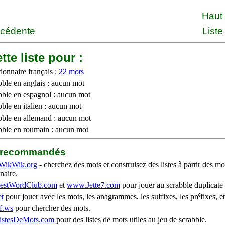
Haut
écédente
Liste
tte liste pour :
ionnaire français :
22 mots
bble en anglais : aucun mot
bble en espagnol : aucun mot
ble en italien : aucun mot
bble en allemand : aucun mot
bble en roumain : aucun mot
b recommandés
WikWik.org
- cherchez des mots et construisez des listes à partir des mo
naire.
stWordClub.com
et
www.Jette7.com
pour jouer au scrabble duplicate 
t
pour jouer avec les mots, les anagrammes, les suffixes, les préfixes, et
f.ws
pour chercher des mots.
stesDeMots.com
pour des listes de mots utiles au jeu de scrabble.