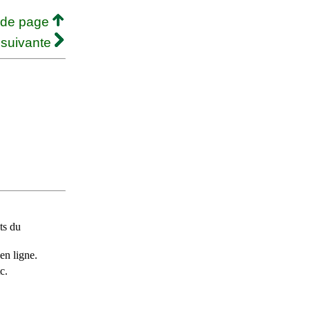
 de page
 suivante
ts du
en ligne.
c.