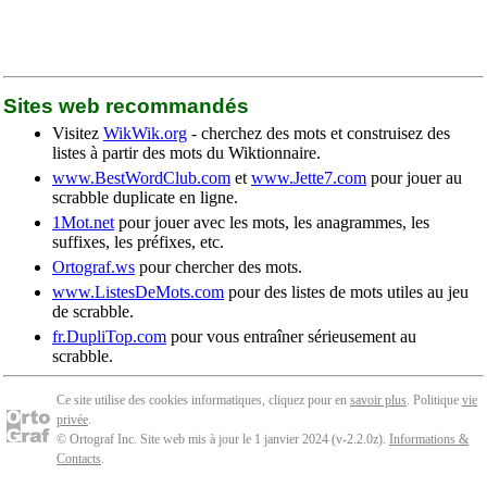
Sites web recommandés
Visitez
WikWik.org
- cherchez des mots et construisez des
listes à partir des mots du Wiktionnaire.
www.BestWordClub.com
et
www.Jette7.com
pour jouer au
scrabble duplicate en ligne.
1Mot.net
pour jouer avec les mots, les anagrammes, les
suffixes, les préfixes, etc.
Ortograf.ws
pour chercher des mots.
www.ListesDeMots.com
pour des listes de mots utiles au jeu
de scrabble.
fr.DupliTop.com
pour vous entraîner sérieusement au
scrabble.
Ce site utilise des cookies informatiques, cliquez pour en
savoir plus
. Politique
vie
privée
.
© Ortograf Inc. Site web mis à jour le 1 janvier 2024 (v-2.2.0
z
).
Informations &
Contacts
.