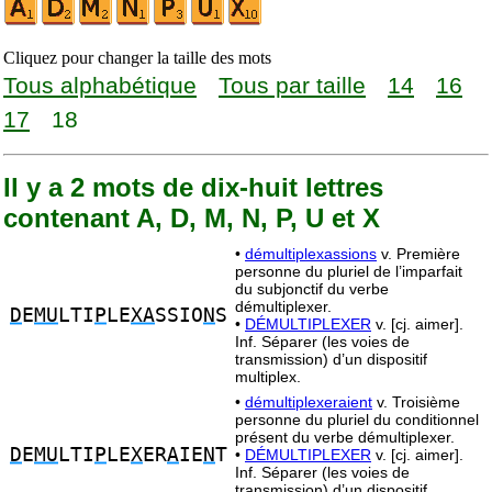
Cliquez pour changer la taille des mots
Tous alphabétique
Tous par taille
14
16
17
18
Il y a 2 mots de dix-huit lettres
contenant A, D, M, N, P, U et X
•
démultiplexassions
v. Première
personne du pluriel de l’imparfait
du subjonctif du verbe
démultiplexer.
D
E
MU
LTI
P
LE
XA
SSIO
N
S
•
DÉMULTIPLEXER
v. [cj. aimer].
Inf. Séparer (les voies de
transmission) d’un dispositif
multiplex.
•
démultiplexeraient
v. Troisième
personne du pluriel du conditionnel
présent du verbe démultiplexer.
D
E
MU
LTI
P
LE
X
ER
A
IE
N
T
•
DÉMULTIPLEXER
v. [cj. aimer].
Inf. Séparer (les voies de
transmission) d’un dispositif