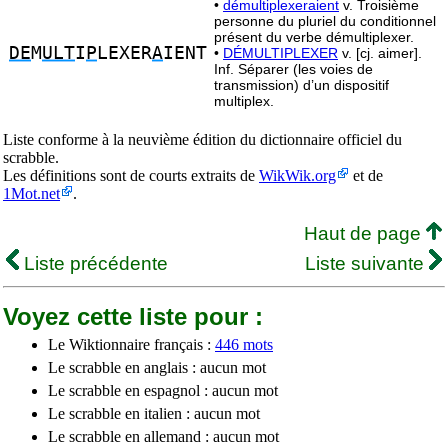
•
démultiplexeraient
v. Troisième
personne du pluriel du conditionnel
présent du verbe démultiplexer.
DE
M
ULT
I
P
LEXER
A
IENT
•
DÉMULTIPLEXER
v. [cj. aimer].
Inf. Séparer (les voies de
transmission) d’un dispositif
multiplex.
Liste conforme à la neuvième édition du dictionnaire officiel du
scrabble.
Les définitions sont de courts extraits de
WikWik.org
et de
1Mot.net
.
Haut de page
Liste précédente
Liste suivante
Voyez cette liste pour :
Le Wiktionnaire français :
446 mots
Le scrabble en anglais : aucun mot
Le scrabble en espagnol : aucun mot
Le scrabble en italien : aucun mot
Le scrabble en allemand : aucun mot