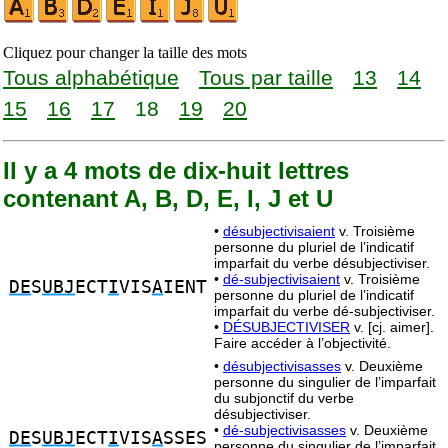
Cliquez pour changer la taille des mots
Tous alphabétique
Tous par taille
13
14
15
16
17
18
19
20
Il y a 4 mots de dix-huit lettres
contenant A, B, D, E, I, J et U
•
désubjectivisaient
v. Troisième
personne du pluriel de l’indicatif
imparfait du verbe désubjectiviser.
•
dé-subjectivisaient
v. Troisième
DE
S
UBJ
ECT
I
VIS
A
IENT
personne du pluriel de l’indicatif
imparfait du verbe dé-subjectiviser.
•
DÉSUBJECTIVISER
v. [cj. aimer].
Faire accéder à l’objectivité.
•
désubjectivisasses
v. Deuxième
personne du singulier de l’imparfait
du subjonctif du verbe
désubjectiviser.
•
dé-subjectivisasses
v. Deuxième
DE
S
UBJ
ECT
I
VIS
A
SSES
personne du singulier de l’imparfait