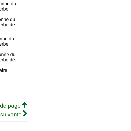
onne du
verbe
onne du
erbe dé-
onne du
verbe
onne du
erbe dé-
aire
 de page
 suivante