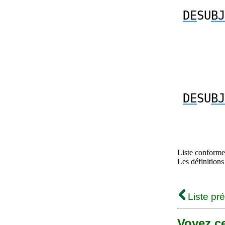
DE
SU
BJ
DE
SU
BJ
Liste conforme 
Les définitions
Liste pr
Voyez ce