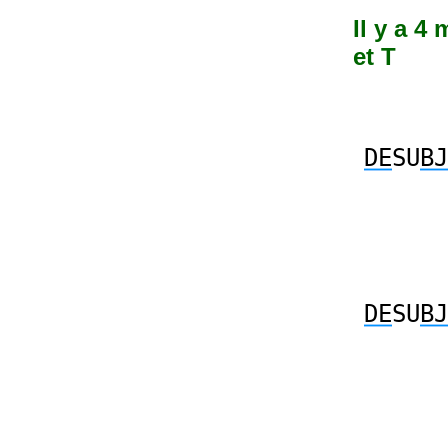
Il y a 4 
et T
DE
SU
BJ
DE
SU
BJ