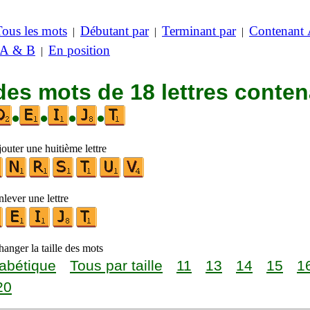
Tous les mots
Débutant par
Terminant par
Contenant
|
|
|
 A & B
En position
|
des mots de 18 lettres conte
•
•
•
•
outer une huitième lettre
lever une lettre
anger la taille des mots
abétique
Tous par taille
11
13
14
15
1
20