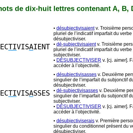
mots de dix-huit lettres contenant A, B, D
•
désubjectivisaient
v. Troisième pers
pluriel de l’indicatif imparfait du verbe
désubjectiviser.
•
dé-subjectivisaient
v. Troisième per
EC
TI
VIS
A
IENT
pluriel de l’indicatif imparfait du verbe
subjectiviser.
•
DÉSUBJECTIVISER
v. [cj. aimer]. F
accéder à l’objectivité.
•
désubjectivisasses
v. Deuxième per
singulier de l’imparfait du subjonctif 
désubjectiviser.
•
dé-subjectivisasses
v. Deuxième pe
EC
TI
VIS
A
SSES
singulier de l’imparfait du subjonctif 
subjectiviser.
•
DÉSUBJECTIVISER
v. [cj. aimer]. F
accéder à l’objectivité.
•
désubjectiviserais
v. Première pers
singulier du conditionnel présent du 
désubjectiviser.