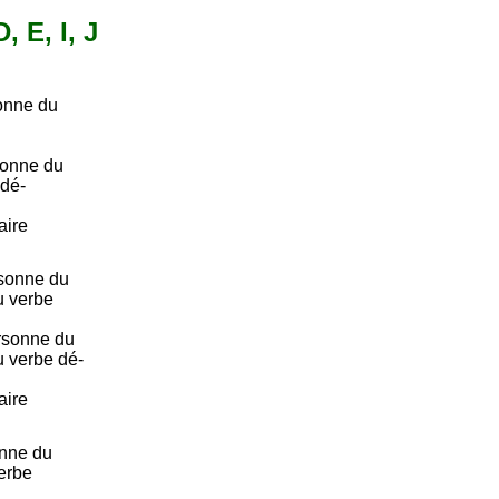
, E, I, J
onne du
sonne du
 dé-
aire
sonne du
du verbe
rsonne du
du verbe dé-
aire
onne du
verbe