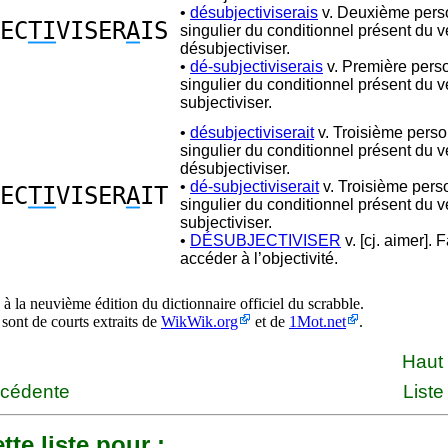
•
désubjectiviserais
v. Deuxième pers
EC
TI
VISER
A
IS
singulier du conditionnel présent du 
désubjectiviser.
•
dé-subjectiviserais
v. Première pers
singulier du conditionnel présent du v
subjectiviser.
•
désubjectiviserait
v. Troisième pers
singulier du conditionnel présent du 
désubjectiviser.
•
dé-subjectiviserait
v. Troisième pers
EC
TI
VISER
A
IT
singulier du conditionnel présent du v
subjectiviser.
•
DÉSUBJECTIVISER
v. [cj. aimer]. F
accéder à l’objectivité.
à la neuvième édition du dictionnaire officiel du scrabble.
 sont de courts extraits de
WikWik.org
et de
1Mot.net
.
Haut
écédente
Liste
tte liste pour :