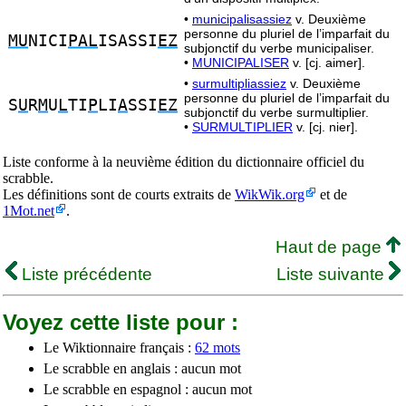
•
municipalisassiez
v. Deuxième
personne du pluriel de l’imparfait du
MU
NICI
PAL
ISASSI
EZ
subjonctif du verbe municipaliser.
•
MUNICIPALISER
v. [cj. aimer].
•
surmultipliassiez
v. Deuxième
personne du pluriel de l’imparfait du
S
U
R
M
U
L
TI
P
LI
A
SSI
EZ
subjonctif du verbe surmultiplier.
•
SURMULTIPLIER
v. [cj. nier].
Liste conforme à la neuvième édition du dictionnaire officiel du
scrabble.
Les définitions sont de courts extraits de
WikWik.org
et de
1Mot.net
.
Haut de page
Liste précédente
Liste suivante
Voyez cette liste pour :
Le Wiktionnaire français :
62 mots
Le scrabble en anglais : aucun mot
Le scrabble en espagnol : aucun mot