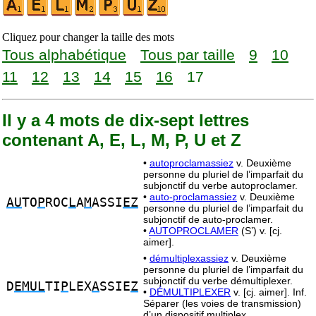
Cliquez pour changer la taille des mots
Tous alphabétique
Tous par taille
9
10
11
12
13
14
15
16
17
Il y a 4 mots de dix-sept lettres
contenant A, E, L, M, P, U et Z
•
autoproclamassiez
v. Deuxième
personne du pluriel de l’imparfait du
subjonctif du verbe autoproclamer.
•
auto-proclamassiez
v. Deuxième
AU
TO
P
ROC
L
A
M
ASSI
EZ
personne du pluriel de l’imparfait du
subjonctif de auto-proclamer.
•
AUTOPROCLAMER
(S’) v. [cj.
aimer].
•
démultiplexassiez
v. Deuxième
personne du pluriel de l’imparfait du
subjonctif du verbe démultiplexer.
D
EMUL
TI
P
LEX
A
SSIE
Z
•
DÉMULTIPLEXER
v. [cj. aimer]. Inf.
Séparer (les voies de transmission)
d’un dispositif multiplex.