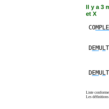
Il y a 3
et X
CO
MPLE
D
EM
U
L
T
D
EM
U
L
T
Liste conforme 
Les définitions