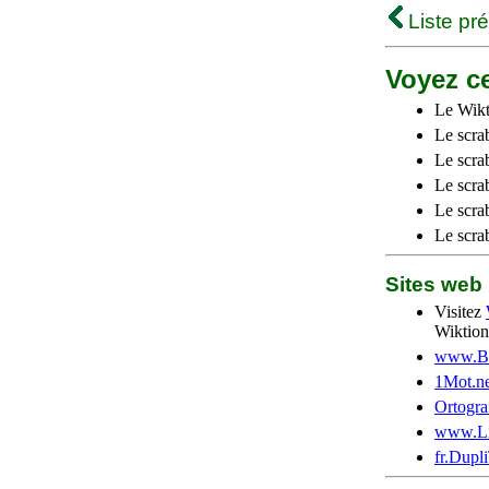
Liste pr
Voyez ce
Le Wikt
Le scra
Le scra
Le scrab
Le scra
Le scra
Sites we
Visitez
Wiktion
www.Be
1Mot.ne
Ortogra
www.Li
fr.Dupl