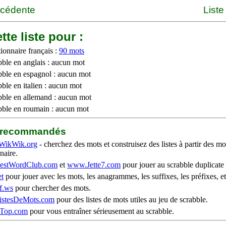
écédente
Liste
tte liste pour :
ionnaire français :
90 mots
bble en anglais : aucun mot
bble en espagnol : aucun mot
ble en italien : aucun mot
bble en allemand : aucun mot
bble en roumain : aucun mot
b recommandés
WikWik.org
- cherchez des mots et construisez des listes à partir des mo
naire.
stWordClub.com
et
www.Jette7.com
pour jouer au scrabble duplicate 
t
pour jouer avec les mots, les anagrammes, les suffixes, les préfixes, et
f.ws
pour chercher des mots.
stesDeMots.com
pour des listes de mots utiles au jeu de scrabble.
iTop.com
pour vous entraîner sérieusement au scrabble.