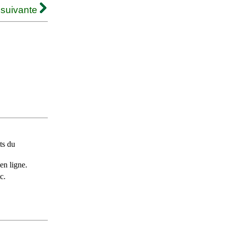
 suivante
ts du
en ligne.
c.