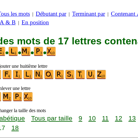
Tous les mots
Débutant par
Terminant par
Contenant
|
|
|
 A & B
En position
|
des mots de 17 lettres conte
•
•
•
•
outer une huitième lettre
lever une lettre
anger la taille des mots
abétique
Tous par taille
9
10
11
12
13
17
18