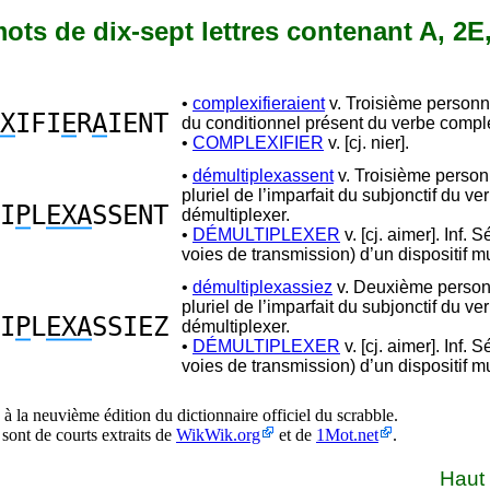
 mots de dix-sept lettres contenant A, 2E
•
complexifieraient
v. Troisième personne
X
IFI
E
R
A
IENT
du conditionnel présent du verbe comple
•
COMPLEXIFIER
v. [cj. nier].
•
démultiplexassent
v. Troisième perso
pluriel de l’imparfait du subjonctif du ve
I
P
L
EXA
SSENT
démultiplexer.
•
DÉMULTIPLEXER
v. [cj. aimer]. Inf. 
voies de transmission) d’un dispositif mu
•
démultiplexassiez
v. Deuxième perso
pluriel de l’imparfait du subjonctif du ve
I
P
L
EXA
SSIEZ
démultiplexer.
•
DÉMULTIPLEXER
v. [cj. aimer]. Inf. 
voies de transmission) d’un dispositif mu
à la neuvième édition du dictionnaire officiel du scrabble.
 sont de courts extraits de
WikWik.org
et de
1Mot.net
.
Haut