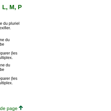
, L, M, P
 du pluriel
xifier.
nne du
rbe
Séparer (les
ltiplex.
nne du
rbe
Séparer (les
ltiplex.
 de page