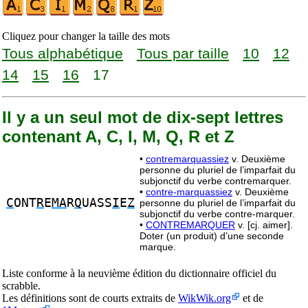
Cliquez pour changer la taille des mots
Tous alphabétique
Tous par taille
10
12
14
15
16
17
Il y a un seul mot de dix-sept lettres
contenant A, C, I, M, Q, R et Z
•
contremarquassiez
v. Deuxième
personne du pluriel de l’imparfait du
subjonctif du verbe contremarquer.
•
contre-marquassiez
v. Deuxième
C
ONT
R
E
MA
R
Q
UASS
I
E
Z
personne du pluriel de l’imparfait du
subjonctif du verbe contre-marquer.
•
CONTREMARQUER
v. [cj. aimer].
Doter (un produit) d’une seconde
marque.
Liste conforme à la neuvième édition du dictionnaire officiel du
scrabble.
Les définitions sont de courts extraits de
WikWik.org
et de