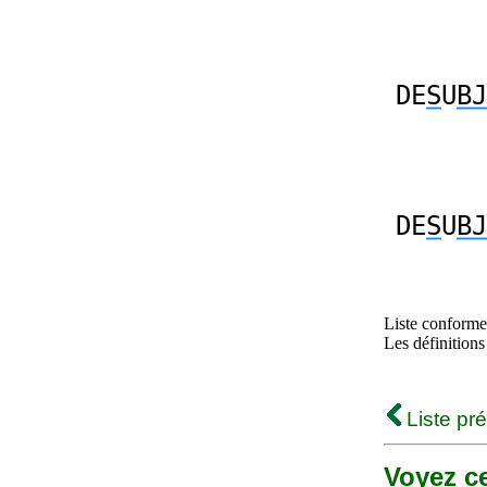
DE
S
U
BJ
DE
S
U
BJ
Liste conforme 
Les définitions
Liste pr
Voyez ce