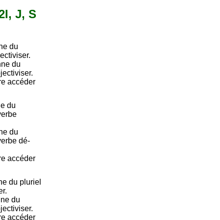
I, J, S
ne du
ctiviser.
nne du
ectiviser.
ire accéder
ne du
 verbe
ne du
 verbe dé-
ire accéder
e du pluriel
r.
nne du
ectiviser.
ire accéder