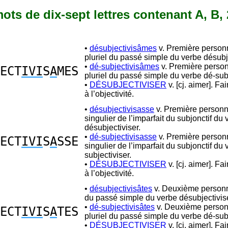
 mots de dix-sept lettres contenant A, B, 2
•
désubjectivisâmes
v. Première person
pluriel du passé simple du verbe désubje
•
dé-subjectivisâmes
v. Première perso
ECT
IVI
S
A
MES
pluriel du passé simple du verbe dé-subj
•
DÉSUBJECTIVISER
v. [cj. aimer]. Fa
à l’objectivité.
•
désubjectivisasse
v. Première person
singulier de l’imparfait du subjonctif du
désubjectiviser.
•
dé-subjectivisasse
v. Première person
ECT
IVI
S
A
SSE
singulier de l’imparfait du subjonctif du
subjectiviser.
•
DÉSUBJECTIVISER
v. [cj. aimer]. Fa
à l’objectivité.
•
désubjectivisâtes
v. Deuxième personn
du passé simple du verbe désubjectivise
•
dé-subjectivisâtes
v. Deuxième perso
ECT
IVI
S
A
TES
pluriel du passé simple du verbe dé-subj
•
DÉSUBJECTIVISER
v. [cj. aimer]. Fa