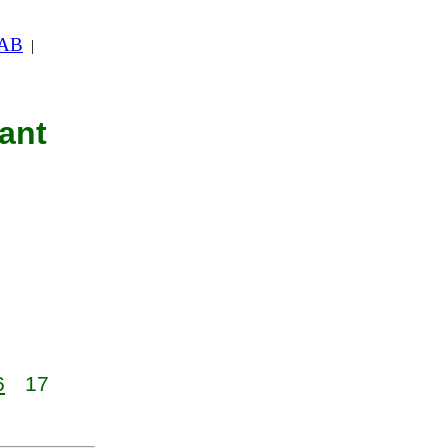
 AB
|
nant
6
17