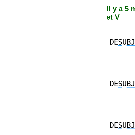
Il y a 5
et V
DE
S
U
BJ
DE
S
U
BJ
DE
S
U
BJ