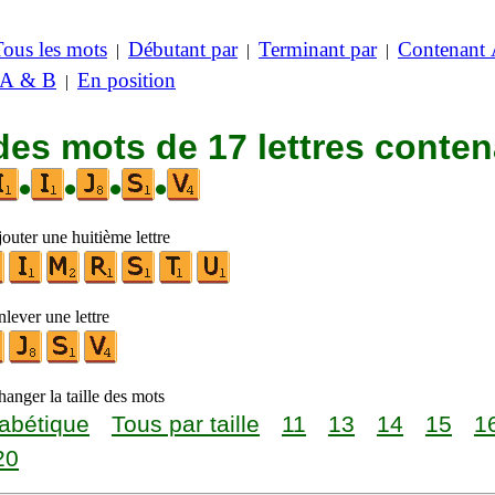
Tous les mots
Débutant par
Terminant par
Contenant
|
|
|
 A & B
En position
|
des mots de 17 lettres conte
•
•
•
•
outer une huitième lettre
lever une lettre
anger la taille des mots
abétique
Tous par taille
11
13
14
15
1
20