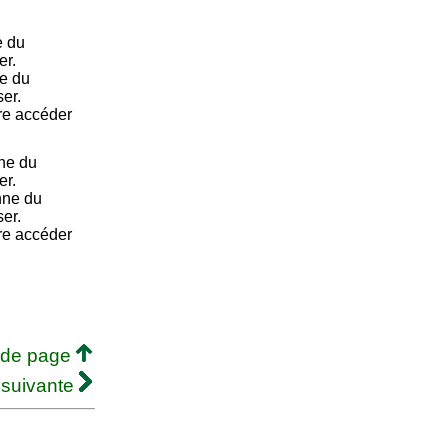
e du
er.
e du
ser.
ire accéder
ne du
er.
nne du
ser.
ire accéder
 de page
 suivante