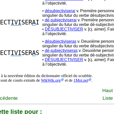
à l’objectivité.
•
désubjectiviserai
v. Première personn
singulier du futur du verbe désubjectivis
•
dé-subjectiviserai
v. Première personn
ECT
IVI
SER
A
I
singulier du futur du verbe dé-subjectivi
•
DÉSUBJECTIVISER
v. [cj. aimer]. Fa
à l’objectivité.
•
désubjectiviseras
v. Deuxième person
singulier du futur du verbe désubjectivis
•
dé-subjectiviseras
v. Deuxième perso
ECT
IVI
SER
A
S
singulier du futur du verbe dé-subjectivi
•
DÉSUBJECTIVISER
v. [cj. aimer]. Fa
à l’objectivité.
à la neuvième édition du dictionnaire officiel du scrabble.
 sont de courts extraits de
WikWik.org
et de
1Mot.net
.
Haut
écédente
Liste
tte liste pour :