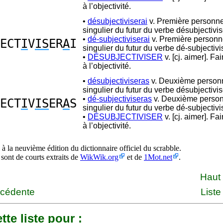
à l’objectivité.
•
désubjectiviserai
v. Première personn
singulier du futur du verbe désubjectivis
•
dé-subjectiviserai
v. Première personn
ECT
I
V
IS
ER
A
I
singulier du futur du verbe dé-subjectivi
•
DÉSUBJECTIVISER
v. [cj. aimer]. Fa
à l’objectivité.
•
désubjectiviseras
v. Deuxième person
singulier du futur du verbe désubjectivis
•
dé-subjectiviseras
v. Deuxième perso
ECT
I
V
IS
ER
A
S
singulier du futur du verbe dé-subjectivi
•
DÉSUBJECTIVISER
v. [cj. aimer]. Fa
à l’objectivité.
à la neuvième édition du dictionnaire officiel du scrabble.
 sont de courts extraits de
WikWik.org
et de
1Mot.net
.
Haut
écédente
Liste
tte liste pour :