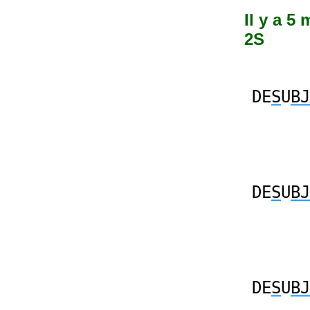
Il y a 5
2S
DE
S
U
BJ
DE
S
U
BJ
DE
S
U
BJ