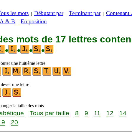
Tous les mots
Débutant par
Terminant par
Contenant
|
|
|
 A & B
En position
|
des mots de 17 lettres conte
•
•
•
•
outer une huitième lettre
lever une lettre
anger la taille des mots
abétique
Tous par taille
8
9
11
12
14
19
20