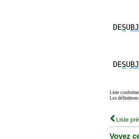
DE
S
U
BJ
DE
S
U
BJ
Liste conforme 
Les définitions
Liste pr
Voyez ce