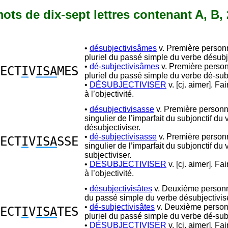
 mots de dix-sept lettres contenant A, B, 2
•
désubjectivisâmes
v. Première person
pluriel du passé simple du verbe désubje
•
dé-subjectivisâmes
v. Première perso
ECT
I
V
ISA
MES
pluriel du passé simple du verbe dé-subj
•
DÉSUBJECTIVISER
v. [cj. aimer]. Fa
à l’objectivité.
•
désubjectivisasse
v. Première person
singulier de l’imparfait du subjonctif du
désubjectiviser.
•
dé-subjectivisasse
v. Première person
ECT
I
V
ISA
SSE
singulier de l’imparfait du subjonctif du
subjectiviser.
•
DÉSUBJECTIVISER
v. [cj. aimer]. Fa
à l’objectivité.
•
désubjectivisâtes
v. Deuxième personn
du passé simple du verbe désubjectivise
•
dé-subjectivisâtes
v. Deuxième perso
ECT
I
V
ISA
TES
pluriel du passé simple du verbe dé-subj
•
DÉSUBJECTIVISER
v. [cj. aimer]. Fa