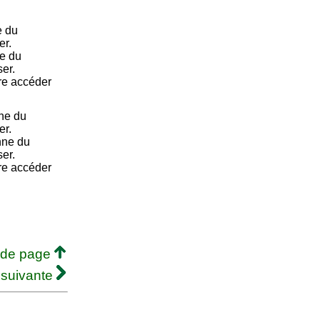
e du
er.
e du
ser.
ire accéder
ne du
er.
nne du
ser.
ire accéder
 de page
 suivante