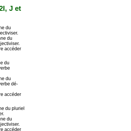
I, J et
ne du
ctiviser.
nne du
ectiviser.
ire accéder
ne du
 verbe
ne du
 verbe dé-
ire accéder
e du pluriel
r.
nne du
ectiviser.
ire accéder