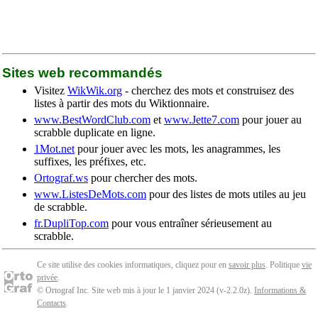
Sites web recommandés
Visitez
WikWik.org
- cherchez des mots et construisez des
listes à partir des mots du Wiktionnaire.
www.BestWordClub.com
et
www.Jette7.com
pour jouer au
scrabble duplicate en ligne.
1Mot.net
pour jouer avec les mots, les anagrammes, les
suffixes, les préfixes, etc.
Ortograf.ws
pour chercher des mots.
www.ListesDeMots.com
pour des listes de mots utiles au jeu
de scrabble.
fr.DupliTop.com
pour vous entraîner sérieusement au
scrabble.
Ce site utilise des cookies informatiques, cliquez pour en
savoir plus
. Politique
vie
privée
.
© Ortograf Inc. Site web mis à jour le 1 janvier 2024 (v-2.2.0
z
).
Informations &
Contacts
.