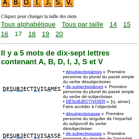
Cliquez pour changer la taille des mots
Tous alphabétique
Tous par taille
14
15
16
17
18
19
20
Il y a 5 mots de dix-sept lettres
contenant A, B, D, I, J, S et V
•
désubjectivisâmes
v. Première
personne du pluriel du passé simple
du verbe désubjectiviser.
•
dé-subjectivisâmes
v. Première
D
E
S
U
BJ
ECT
IV
IS
A
MES
personne du pluriel du passé simple
du verbe dé-subjectiviser.
•
DÉSUBJECTIVISER
v. [cj. aimer].
Faire accéder à l’objectivité.
•
désubjectivisasse
v. Première
personne du singulier de l’imparfait
du subjonctif du verbe
désubjectiviser.
•
dé-subjectivisasse
v. Première
D
E
S
U
BJ
ECT
IV
IS
A
SSE
personne du singulier de l’imparfait