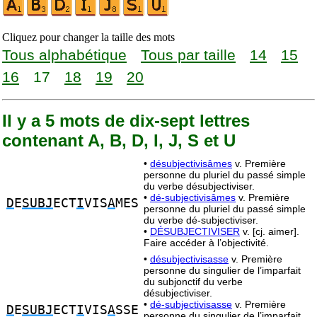
Cliquez pour changer la taille des mots
Tous alphabétique
Tous par taille
14
15
16
17
18
19
20
Il y a 5 mots de dix-sept lettres
contenant A, B, D, I, J, S et U
•
désubjectivisâmes
v. Première
personne du pluriel du passé simple
du verbe désubjectiviser.
•
dé-subjectivisâmes
v. Première
D
E
SUBJ
ECT
I
VIS
A
MES
personne du pluriel du passé simple
du verbe dé-subjectiviser.
•
DÉSUBJECTIVISER
v. [cj. aimer].
Faire accéder à l’objectivité.
•
désubjectivisasse
v. Première
personne du singulier de l’imparfait
du subjonctif du verbe
désubjectiviser.
•
dé-subjectivisasse
v. Première
D
E
SUBJ
ECT
I
VIS
A
SSE
personne du singulier de l’imparfait