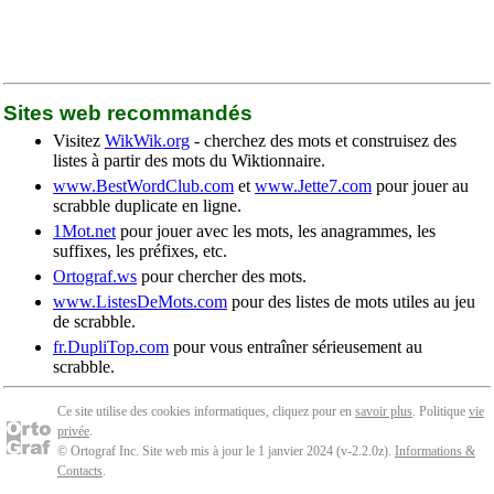
Sites web recommandés
Visitez
WikWik.org
- cherchez des mots et construisez des
listes à partir des mots du Wiktionnaire.
www.BestWordClub.com
et
www.Jette7.com
pour jouer au
scrabble duplicate en ligne.
1Mot.net
pour jouer avec les mots, les anagrammes, les
suffixes, les préfixes, etc.
Ortograf.ws
pour chercher des mots.
www.ListesDeMots.com
pour des listes de mots utiles au jeu
de scrabble.
fr.DupliTop.com
pour vous entraîner sérieusement au
scrabble.
Ce site utilise des cookies informatiques, cliquez pour en
savoir plus
. Politique
vie
privée
.
© Ortograf Inc. Site web mis à jour le 1 janvier 2024 (v-2.2.0
z
).
Informations &
Contacts
.