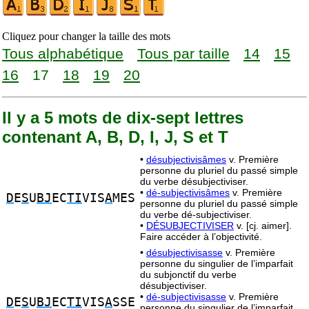
Cliquez pour changer la taille des mots
Tous alphabétique
Tous par taille
14
15
16
17
18
19
20
Il y a 5 mots de dix-sept lettres
contenant A, B, D, I, J, S et T
•
désubjectivisâmes
v. Première
personne du pluriel du passé simple
du verbe désubjectiviser.
•
dé-subjectivisâmes
v. Première
D
E
S
U
BJ
EC
TI
VIS
A
MES
personne du pluriel du passé simple
du verbe dé-subjectiviser.
•
DÉSUBJECTIVISER
v. [cj. aimer].
Faire accéder à l’objectivité.
•
désubjectivisasse
v. Première
personne du singulier de l’imparfait
du subjonctif du verbe
désubjectiviser.
•
dé-subjectivisasse
v. Première
D
E
S
U
BJ
EC
TI
VIS
A
SSE
personne du singulier de l’imparfait