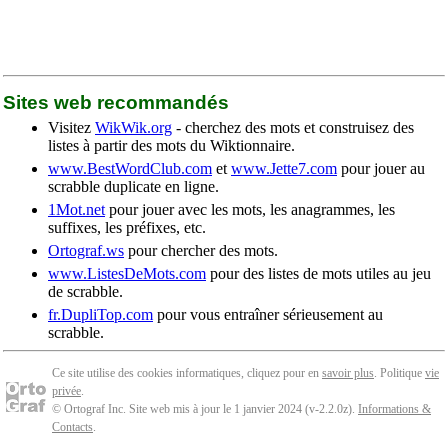
Sites web recommandés
Visitez
WikWik.org
- cherchez des mots et construisez des
listes à partir des mots du Wiktionnaire.
www.BestWordClub.com
et
www.Jette7.com
pour jouer au
scrabble duplicate en ligne.
1Mot.net
pour jouer avec les mots, les anagrammes, les
suffixes, les préfixes, etc.
Ortograf.ws
pour chercher des mots.
www.ListesDeMots.com
pour des listes de mots utiles au jeu
de scrabble.
fr.DupliTop.com
pour vous entraîner sérieusement au
scrabble.
Ce site utilise des cookies informatiques, cliquez pour en
savoir plus
. Politique
vie
privée
.
© Ortograf Inc. Site web mis à jour le 1 janvier 2024 (v-2.2.0
z
).
Informations &
Contacts
.