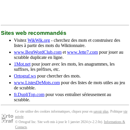
Sites web recommandés
Visitez
WikWik.org
- cherchez des mots et construisez des
listes à partir des mots du Wiktionnaire.
www.BestWordClub.com
et
www.Jette7.com
pour jouer au
scrabble duplicate en ligne.
1Mot.net
pour jouer avec les mots, les anagrammes, les
suffixes, les préfixes, etc.
Ortograf.ws
pour chercher des mots.
www.ListesDeMots.com
pour des listes de mots utiles au jeu
de scrabble.
fr.DupliTop.com
pour vous entraîner sérieusement au
scrabble.
Ce site utilise des cookies informatiques, cliquez pour en
savoir plus
. Politique
vie
privée
.
© Ortograf Inc. Site web mis à jour le 1 janvier 2024 (v-2.2.0
z
).
Informations &
Contacts
.