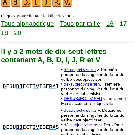
Cliquez pour changer la taille des mots
Tous alphabétique
Tous par taille
16
17
18
20
Il y a 2 mots de dix-sept lettres
contenant A, B, D, I, J, R et V
•
désubjectiviserai
v. Première
personne du singulier du futur du
verbe désubjectiviser.
•
dé-subjectiviserai
v. Première
D
ESU
BJ
ECT
IV
ISE
RA
I
personne du singulier du futur du
verbe dé-subjectiviser.
•
DÉSUBJECTIVISER
v. [cj. aimer].
Faire accéder à l’objectivité.
•
désubjectiviseras
v. Deuxième
personne du singulier du futur du
verbe désubjectiviser.
•
dé-subjectiviseras
v. Deuxième
D
ESU
BJ
ECT
IV
ISE
RA
S
personne du singulier du futur du
verbe dé-subjectiviser.