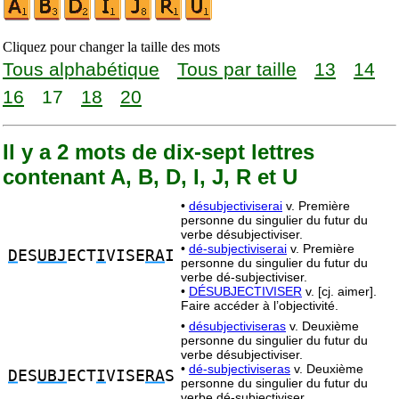
Cliquez pour changer la taille des mots
Tous alphabétique
Tous par taille
13
14
16
17
18
20
Il y a 2 mots de dix-sept lettres
contenant A, B, D, I, J, R et U
•
désubjectiviserai
v. Première
personne du singulier du futur du
verbe désubjectiviser.
•
dé-subjectiviserai
v. Première
D
ES
UBJ
ECT
I
VISE
RA
I
personne du singulier du futur du
verbe dé-subjectiviser.
•
DÉSUBJECTIVISER
v. [cj. aimer].
Faire accéder à l’objectivité.
•
désubjectiviseras
v. Deuxième
personne du singulier du futur du
verbe désubjectiviser.
•
dé-subjectiviseras
v. Deuxième
D
ES
UBJ
ECT
I
VISE
RA
S
personne du singulier du futur du
verbe dé-subjectiviser.