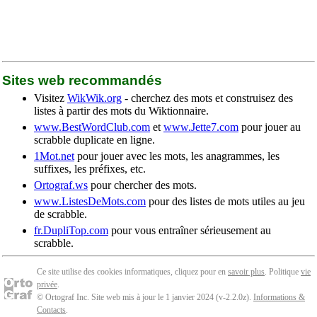
Sites web recommandés
Visitez
WikWik.org
- cherchez des mots et construisez des
listes à partir des mots du Wiktionnaire.
www.BestWordClub.com
et
www.Jette7.com
pour jouer au
scrabble duplicate en ligne.
1Mot.net
pour jouer avec les mots, les anagrammes, les
suffixes, les préfixes, etc.
Ortograf.ws
pour chercher des mots.
www.ListesDeMots.com
pour des listes de mots utiles au jeu
de scrabble.
fr.DupliTop.com
pour vous entraîner sérieusement au
scrabble.
Ce site utilise des cookies informatiques, cliquez pour en
savoir plus
. Politique
vie
privée
.
© Ortograf Inc. Site web mis à jour le 1 janvier 2024 (v-2.2.0
z
).
Informations &
Contacts
.