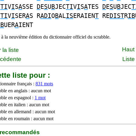
C
TI
V
I
S
A
SSE
D
E
S
U
B
JEC
TI
V
I
S
A
TES
D
E
S
U
B
JEC
T
C
TI
V
I
SER
A
S R
ADI
O
B
AL
IS
ERAIEN
T
RE
DIST
R
IB
IB
UER
A
IENT
à la neuvième édition du dictionnaire officiel du scrabble.
Haut
la liste
écédente
Liste
tte liste pour :
ionnaire français :
831 mots
bble en anglais : aucun mot
bble en espagnol :
1 mot
ble en italien : aucun mot
bble en allemand : aucun mot
bble en roumain : aucun mot
b recommandés