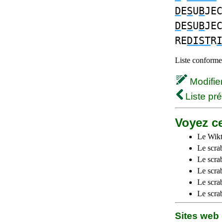
D
E
S
U
B
JE
D
E
S
U
B
JE
RE
DIST
R
Liste conforme 
Modifier 
Liste pr
Voyez ce
Le Wikt
Le scra
Le scra
Le scrab
Le scra
Le scra
Sites we