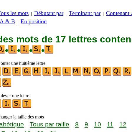
Tous les mots
Débutant par
Terminant par
Contenant
|
|
|
 A & B
En position
|
des mots de 17 lettres conte
•
•
•
•
outer une huitième lettre
lever une lettre
anger la taille des mots
abétique
Tous par taille
8
9
10
11
12