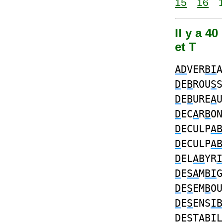
15
16
Il y a 4
et T
AD
VER
BI
D
E
B
ROU
S
D
E
B
URE
A
D
EC
A
R
B
O
D
ECULP
A
D
ECULP
A
D
EL
AB
YR
D
E
SA
M
BI
D
E
S
EM
B
O
D
E
S
ENS
I
D
E
STABI