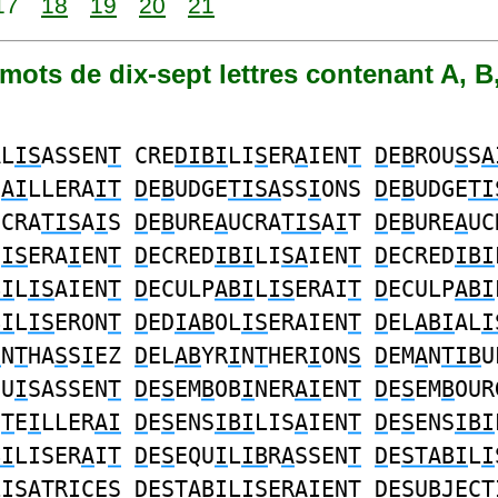
17
18
19
20
21
0 mots de dix-sept lettres contenant A, B,
AL
IS
ASSEN
T
CRE
DIBI
LI
S
ER
A
IEN
T
D
E
B
ROU
S
S
A
S
AI
LLERA
IT
D
E
B
UDGE
TISA
SS
I
ONS
D
E
B
UDGE
TI
UCRA
TIS
A
I
S
D
E
B
URE
A
UCRA
TIS
A
I
T
D
E
B
URE
A
UC
N
IS
ERA
I
EN
T
D
ECRED
IBI
LI
SA
IEN
T
D
ECRED
IBI
BI
L
IS
AIEN
T
D
ECULP
ABI
L
IS
ERAI
T
D
ECULP
ABI
BI
L
IS
ERON
T
D
ED
IAB
OL
IS
ERAIEN
T
D
EL
ABI
AL
I
I
N
T
HA
S
S
I
EZ
D
EL
AB
YR
I
N
T
HER
I
ON
S
D
EM
A
N
TIB
U
GU
I
SASSEN
T
D
E
S
EM
B
OB
I
NER
AI
EN
T
D
E
S
EM
B
OUR
U
T
E
I
LLER
AI
D
E
S
ENS
IBI
LIS
A
IEN
T
D
E
S
ENS
IBI
BI
LISER
A
I
T
D
E
S
EQU
I
L
IB
R
A
SSEN
T
D
E
STABI
L
I
L
I
SATRICES
D
E
STABI
L
I
SERAIENT
D
E
S
U
B
JEC
T