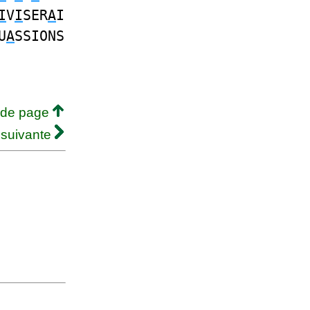
I
V
I
SER
A
I
U
A
SSIONS
 de page
 suivante