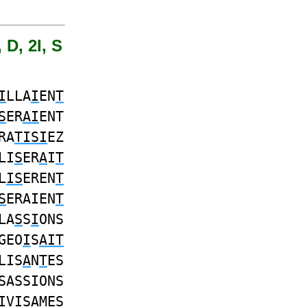
 D, 2I, S
I
LLA
I
EN
T
S
ER
AI
ENT
RA
TISI
EZ
LI
S
ER
A
I
T
L
IS
EREN
T
S
ERAIEN
T
LA
S
S
I
ONS
GEO
I
S
AIT
LIS
A
N
T
ES
SASSIONS
I
V
I
S
A
MES