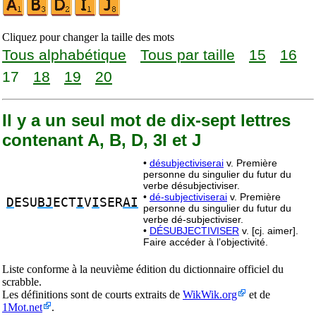
Cliquez pour changer la taille des mots
Tous alphabétique
Tous par taille
15
16
17
18
19
20
Il y a un seul mot de dix-sept lettres
contenant A, B, D, 3I et J
•
désubjectiviserai
v. Première
personne du singulier du futur du
verbe désubjectiviser.
•
dé-subjectiviserai
v. Première
D
ESU
BJ
ECT
I
V
I
SER
AI
personne du singulier du futur du
verbe dé-subjectiviser.
•
DÉSUBJECTIVISER
v. [cj. aimer].
Faire accéder à l’objectivité.
Liste conforme à la neuvième édition du dictionnaire officiel du
scrabble.
Les définitions sont de courts extraits de
WikWik.org
et de
1Mot.net
.