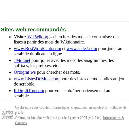
Sites web recommandés
Visitez
WikWik.org
- cherchez des mots et construisez des
listes à partir des mots du Wiktionnaire.
www.BestWordClub.com
et
www.Jette7.com
pour jouer au
scrabble duplicate en ligne.
1Mot.net
pour jouer avec les mots, les anagrammes, les
suffixes, les préfixes, etc.
Ortograf.ws
pour chercher des mots.
www.ListesDeMots.com
pour des listes de mots utiles au jeu
de scrabble.
fr.DupliTop.com
pour vous entraîner sérieusement au
scrabble.
Ce site utilise des cookies informatiques, cliquez pour en
savoir plus
. Politique
vie
privée
.
© Ortograf Inc. Site web mis à jour le 1 janvier 2024 (v-2.2.0
z
).
Informations &
Contacts
.