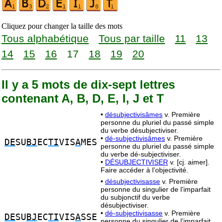
Cliquez pour changer la taille des mots
Tous alphabétique
Tous par taille
11
13
14
15
16
17
18
19
20
Il y a 5 mots de dix-sept lettres
contenant A, B, D, E, I, J et T
•
désubjectivisâmes
v. Première
personne du pluriel du passé simple
du verbe désubjectiviser.
•
dé-subjectivisâmes
v. Première
DE
SU
BJ
EC
TI
VIS
A
MES
personne du pluriel du passé simple
du verbe dé-subjectiviser.
•
DÉSUBJECTIVISER
v. [cj. aimer].
Faire accéder à l’objectivité.
•
désubjectivisasse
v. Première
personne du singulier de l’imparfait
du subjonctif du verbe
désubjectiviser.
•
dé-subjectivisasse
v. Première
DE
SU
BJ
EC
TI
VIS
A
SSE
personne du singulier de l’imparfait