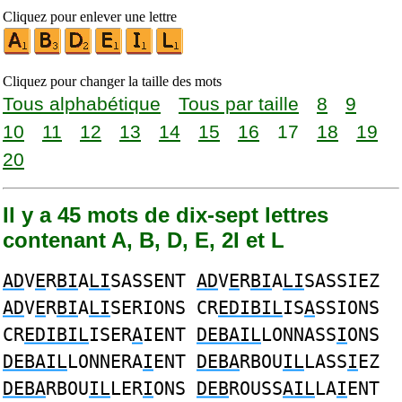
Cliquez pour enlever une lettre
Cliquez pour changer la taille des mots
Tous alphabétique
Tous par taille
8
9
10
11
12
13
14
15
16
17
18
19
20
Il y a 45 mots de dix-sept lettres
contenant A, B, D, E, 2I et L
AD
V
E
R
BI
A
LI
SASSENT
AD
V
E
R
BI
A
LI
SASSIEZ
AD
V
E
R
BI
A
LI
SERIONS CR
EDIBIL
IS
A
SSIONS
CR
EDIBIL
ISER
A
IENT
DEBAIL
LONNASS
I
ONS
DEBAIL
LONNERA
I
ENT
DEBA
RBOU
IL
LASS
I
EZ
DEBA
RBOU
IL
LER
I
ONS
DEB
ROUSS
AIL
LA
I
ENT