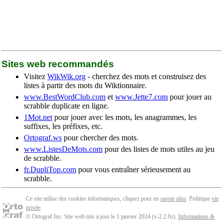
Sites web recommandés
Visitez
WikWik.org
- cherchez des mots et construisez des
listes à partir des mots du Wiktionnaire.
www.BestWordClub.com
et
www.Jette7.com
pour jouer au
scrabble duplicate en ligne.
1Mot.net
pour jouer avec les mots, les anagrammes, les
suffixes, les préfixes, etc.
Ortograf.ws
pour chercher des mots.
www.ListesDeMots.com
pour des listes de mots utiles au jeu
de scrabble.
fr.DupliTop.com
pour vous entraîner sérieusement au
scrabble.
Ce site utilise des cookies informatiques, cliquez pour en
savoir plus
. Politique
vie
privée
.
© Ortograf Inc. Site web mis à jour le 1 janvier 2024 (v-2.2.0
z
).
Informations &