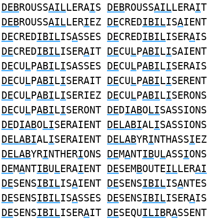
DEB
ROUSS
AIL
LERA
I
S
DEB
ROUSS
AIL
LERA
I
T
DEB
ROUSS
AIL
LER
I
EZ
DE
CRED
IBIL
IS
A
IENT
DE
CRED
IBIL
IS
A
SSES
DE
CRED
IBIL
ISER
A
IS
DE
CRED
IBIL
ISER
A
IT
DE
CU
L
P
ABI
L
I
SAIENT
DE
CU
L
P
ABI
L
I
SASSES
DE
CU
L
P
ABI
L
I
SERAIS
DE
CU
L
P
ABI
L
I
SERAIT
DE
CU
L
P
ABI
L
I
SERENT
DE
CU
L
P
ABI
L
I
SERIEZ
DE
CU
L
P
ABI
L
I
SERONS
DE
CU
L
P
ABI
L
I
SERONT
DE
D
IAB
O
LI
SASSIONS
DE
D
IAB
O
LI
SERAIENT
DELABI
AL
I
SASSIONS
DELABI
AL
I
SERAIENT
DELAB
YR
I
NTHASS
I
EZ
DELAB
YR
I
NTHER
I
ONS
DE
M
A
NT
IB
U
L
ASS
I
ONS
DE
M
A
NT
IB
U
L
ERA
I
ENT
DE
SEM
B
OUTE
IL
LER
AI
DE
SENS
IBIL
IS
A
IENT
DE
SENS
IBIL
IS
A
NTES
DE
SENS
IBIL
IS
A
SSES
DE
SENS
IBIL
ISER
A
IS
DE
SENS
IBIL
ISER
A
IT
DE
SEQU
ILIB
R
A
SSENT