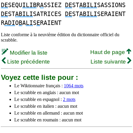
DE
SEQU
ILIB
R
A
SSIEZ
DE
ST
ABILI
SASSIONS
DE
ST
ABILI
SATRICES
DE
ST
ABILI
SERAIENT
R
ADI
O
B
A
LI
S
E
RAIENT
Liste conforme à la neuvième édition du dictionnaire officiel du
scrabble.
Haut de page
Modifier la liste
Liste précédente
Liste suivante
Voyez cette liste pour :
Le Wiktionnaire français :
1064 mots
Le scrabble en anglais : aucun mot
Le scrabble en espagnol :
2 mots
Le scrabble en italien : aucun mot
Le scrabble en allemand : aucun mot
Le scrabble en roumain : aucun mot