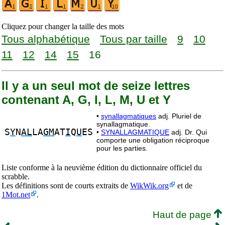
Cliquez pour changer la taille des mots
Tous alphabétique
Tous par taille
9
10
11
12
14
15
16
Il y a un seul mot de seize lettres
contenant A, G, I, L, M, U et Y
•
synallagmatiques
adj. Pluriel de
synallagmatique.
S
Y
N
AL
LA
GM
AT
I
Q
U
ES
•
SYNALLAGMATIQUE
adj. Dr. Qui
comporte une obligation réciproque
pour les parties.
Liste conforme à la neuvième édition du dictionnaire officiel du
scrabble.
Les définitions sont de courts extraits de
WikWik.org
et de
1Mot.net
.
Haut de page