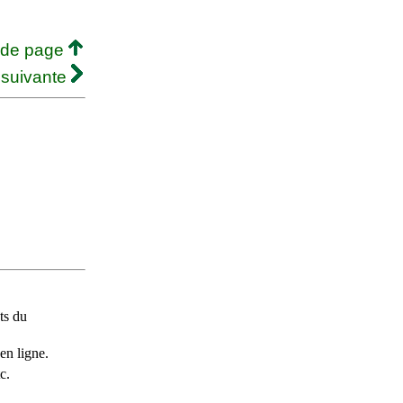
 de page
 suivante
ts du
en ligne.
c.