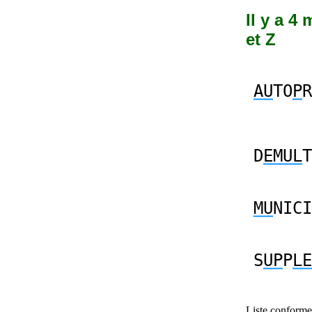
Il y a 4
et Z
AU
TO
P
R
D
EMUL
T
MU
NICI
S
UP
P
LE
Liste conforme 