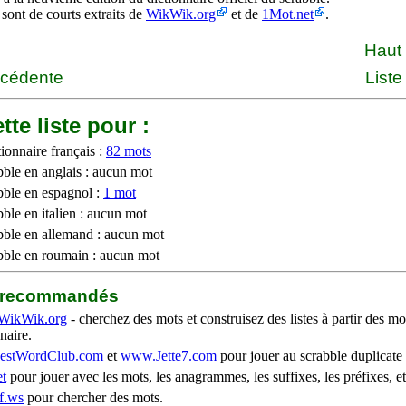
 sont de courts extraits de
WikWik.org
et de
1Mot.net
.
Haut
écédente
Liste
tte liste pour :
ionnaire français :
82 mots
bble en anglais : aucun mot
bble en espagnol :
1 mot
ble en italien : aucun mot
bble en allemand : aucun mot
bble en roumain : aucun mot
b recommandés
WikWik.org
- cherchez des mots et construisez des listes à partir des mo
naire.
stWordClub.com
et
www.Jette7.com
pour jouer au scrabble duplicate 
t
pour jouer avec les mots, les anagrammes, les suffixes, les préfixes, et
f.ws
pour chercher des mots.