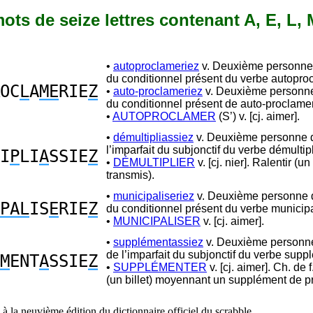
 mots de seize lettres contenant A, E, L, 
•
autoproclameriez
v. Deuxième personne 
du conditionnel présent du verbe autopro
OC
L
A
ME
RIE
Z
•
auto-proclameriez
v. Deuxième personne 
du conditionnel présent de auto-proclamer
•
AUTOPROCLAMER
(S’) v. [cj. aimer].
•
démultipliassiez
v. Deuxième personne d
l’imparfait du subjonctif du verbe démultipl
I
P
LI
A
SSIE
Z
•
DÉMULTIPLIER
v. [cj. nier]. Ralentir 
transmis).
•
municipaliseriez
v. Deuxième personne d
PAL
IS
E
RIE
Z
du conditionnel présent du verbe municipa
•
MUNICIPALISER
v. [cj. aimer].
•
supplémentassiez
v. Deuxième personne
de l’imparfait du subjonctif du verbe supp
M
ENT
A
SSIE
Z
•
SUPPLÉMENTER
v. [cj. aimer]. Ch. de f
(un billet) moyennant un supplément de pr
à la neuvième édition du dictionnaire officiel du scrabble.