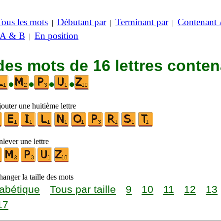
Tous les mots
Débutant par
Terminant par
Contenant
|
|
|
 A & B
En position
|
des mots de 16 lettres conte
•
•
•
•
outer une huitième lettre
lever une lettre
anger la taille des mots
abétique
Tous par taille
9
10
11
12
13
17