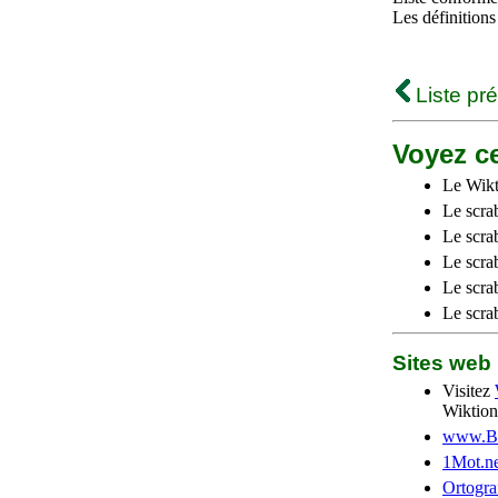
Les définitions
Liste pr
Voyez ce
Le Wikt
Le scra
Le scra
Le scrab
Le scra
Le scra
Sites we
Visitez
Wiktion
www.Be
1Mot.ne
Ortogra