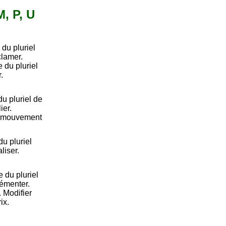
M, P, U
du pluriel
clamer.
du pluriel
.
u pluriel de
ier.
(un mouvement
u pluriel
liser.
 du pluriel
lémenter.
. Modifier
ix.